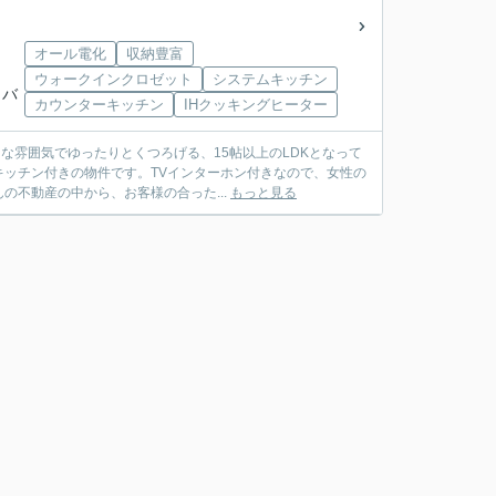
オール電化
収納豊富
ウォークインクロゼット
システムキッチン
」バ
カウンターキッチン
IHクッキングヒーター
な雰囲気でゆったりとくつろげる、15帖以上のLDKとなって
ッチン付きの物件です。TVインターホン付きなので、女性の
不動産の中から、お客様の合った...
もっと見る