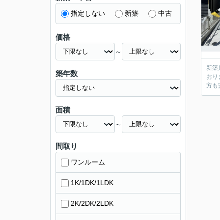
指定しない
新築
中古
価格
～
新築
築年数
おり
方も
面積
～
間取り
ワンルーム
1K/1DK/1LDK
2K/2DK/2LDK