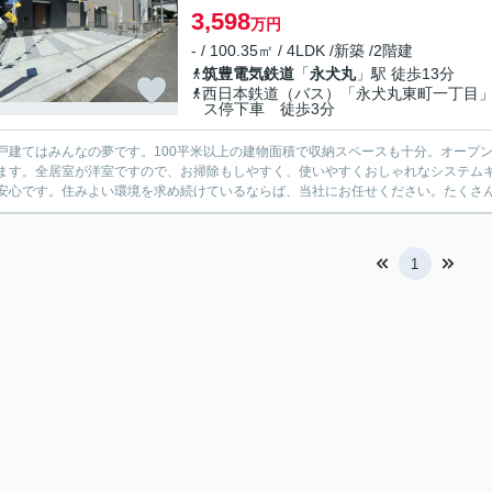
3,598
万円
- / 100.35㎡ / 4LDK /新築 /2階建
筑豊電気鉄道
「
永犬丸
」駅 徒歩13分
西日本鉄道（バス）「永犬丸東町一丁目
ス停下車 徒歩3分
戸建てはみんなの夢です。100平米以上の建物面積で収納スペースも十分。オープン
ます。全居室が洋室ですので、お掃除もしやすく、使いやすくおしゃれなシステムキ
安心です。住みよい環境を求め続けているならば、当社にお任せください。たくさんの
1