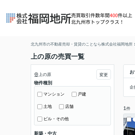
売買取引件数年間
400
件以上
北九州市トップクラス！
北九州市の不動産売却・賃貸のことなら株式会社福岡地所
上の原の売買一覧
お
上の原
変更
物件種別
企
マンション
戸建
土地
店舗
1
件
ビル・その他
新築・中古