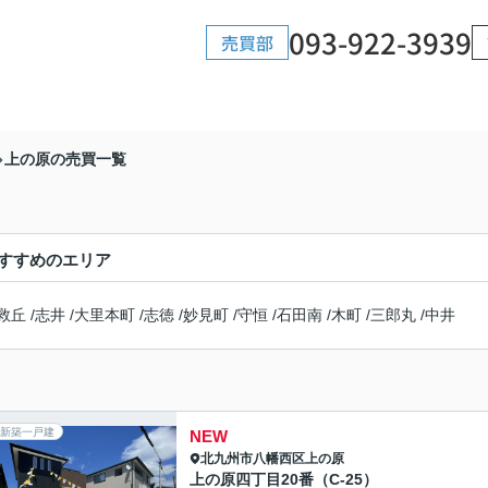
093-922-3939
売買部
上の原の売買一覧
すすめのエリア
救丘
/
志井
/
大里本町
/
志徳
/
妙見町
/
守恒
/
石田南
/
木町
/
三郎丸
/
中井
新築一戸建
NEW
北九州市八幡西区
上の原
上の原四丁目20番（C-25）