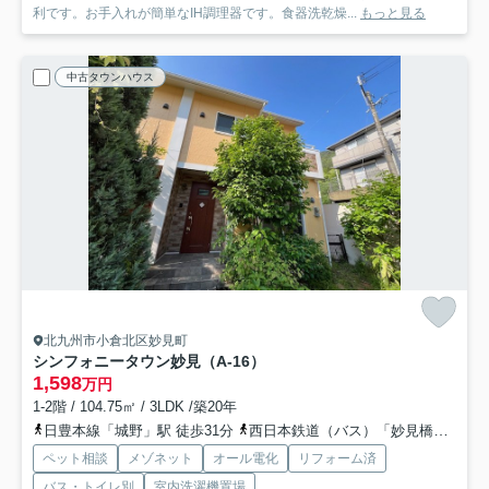
利です。お手入れが簡単なIH調理器です。食器洗乾燥...
もっと見る
中古タウンハウス
北九州市小倉北区妙見町
シンフォニータウン妙見（A-16）
1,598
万円
1-2階 / 104.75㎡ / 3LDK /築20年
日豊本線「城野」駅 徒歩31分
西日本鉄道（バス）「妙見橋（福岡県）」バス停下車 徒歩8分
ペット相談
メゾネット
オール電化
リフォーム済
バス・トイレ別
室内洗濯機置場