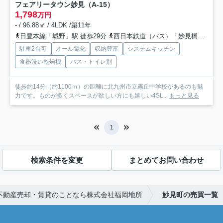
フェアリータウン妙見（A-15）
1,798
万円
- / 96.88㎡ / 4LDK /築11年
日豊本線「城野」駅 徒歩29分
西日本鉄道（バス）「妙見橋（福岡県）」バス停下車 徒歩9分
駐車2台可
オール電化
収納豊富
システムキッチン
食器洗い乾燥機
バス・トイレ別
徒歩約14分（約1100ｍ）の距離に北九州市立霧丘中学校があるのも魅
力です。ものが多くスペースが欲しい方にも嬉しい4SL...
もっと見る
1
検索条件を変更
まとめてお問い合わせ
不動産売却・賃貸のことなら株式会社福岡地所
妙見町の売買一覧