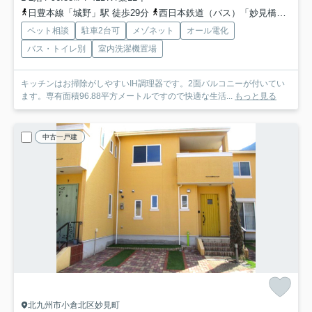
日豊本線「城野」駅 徒歩29分
西日本鉄道（バス）「妙見橋（福岡県）」バス停下車 徒歩9分
ペット相談
駐車2台可
メゾネット
オール電化
バス・トイレ別
室内洗濯機置場
キッチンはお掃除がしやすいIH調理器です。2面バルコニーが付いてい
ます。専有面積96.88平方メートルですので快適な生活...
もっと見る
中古一戸建
北九州市小倉北区妙見町