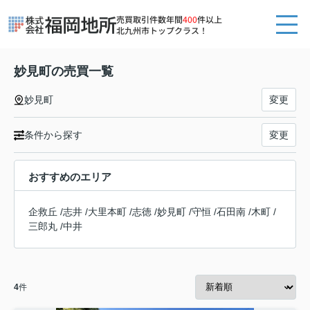
売買取引件数年間
400
件以上
北九州市トップクラス！
妙見町の売買一覧
妙見町
変更
条件から探す
変更
おすすめのエリア
企救丘
/
志井
/
大里本町
/
志徳
/
妙見町
/
守恒
/
石田南
/
木町
/
三郎丸
/
中井
4
件