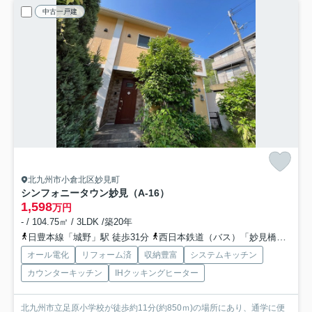
中古一戸建
北九州市小倉北区妙見町
シンフォニータウン妙見（A-16）
1,598
万円
- / 104.75㎡ / 3LDK /築20年
日豊本線「城野」駅 徒歩31分
西日本鉄道（バス）「妙見橋（福岡県）」バス停下車 徒歩8分
オール電化
リフォーム済
収納豊富
システムキッチン
カウンターキッチン
IHクッキングヒーター
北九州市立足原小学校が徒歩約11分(約850ｍ)の場所にあり、通学に便