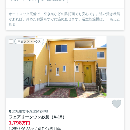
オートロック完備で、空き巣などの防犯面でも安心です。追い焚き機能
があれば、冷めたお湯もすぐに温め直せます。浴室乾燥機は、...
もっと
見る
中古タウンハウス
北九州市小倉北区妙見町
フェアリータウン妙見（A-15）
1,798
万円
1-2階 / 96.88㎡ / 4LDK /築11年