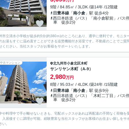
万円
9階 / 84.85㎡ / 3LDK /築14年 /12階建
日豊本線
「
南小倉
」駅 徒歩4分
西日本鉄道（バス）「南小倉駅前」バス
車 徒歩2分
州市立清水小学校が徒歩約5分(約380ｍ)のところにあり、通学に便利です。モニ
のお湯もすぐに温め直すことができる追焚機能付き浴室です。不動産のことでご質
せください。当社スタッフがお客様をサポートいたします。
中古マンション
北九州市小倉北区
木町
サンリヤン木町（A-9）
2,980
万円
8階 / 95.03㎡ / 4LDK /築24年 /15階建
日豊本線
「
南小倉
」駅 徒歩9分
西日本鉄道（バス）「木町二丁目」バス
車 徒歩2分
中や料理中で手が離せないときも、宅配ボックスがあれば再配達の手間なく荷物を
、入居後すぐに調理が可能。経験豊富な当社スタッフがお客様のお住まい探しをサ
さい。