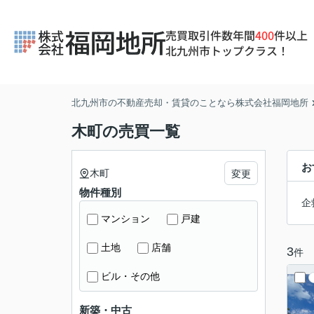
売買取引件数年間
400
件以上
北九州市トップクラス！
北九州市の不動産売却・賃貸のことなら株式会社福岡地所
木町の売買一覧
お
木町
変更
物件種別
企
マンション
戸建
土地
店舗
3
件
ビル・その他
新築・中古