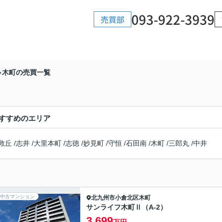
093-922-3939
売買部
木町の売買一覧
すすめのエリア
救丘
/
志井
/
大里本町
/
志徳
/
妙見町
/
守恒
/
石田南
/
木町
/
三郎丸
/
中井
中古マンション
北九州市小倉北区
木町
サンライフ木町Ⅱ（A-2）
3,699