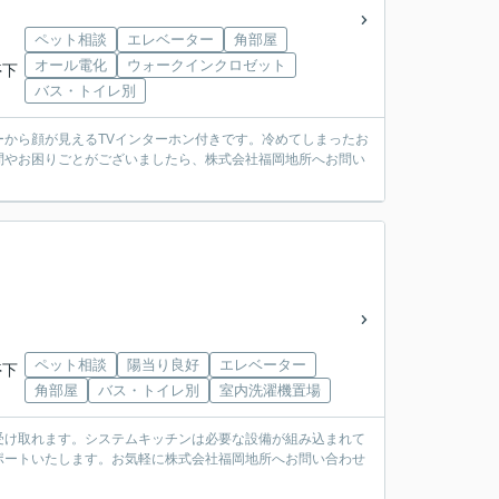
ペット相談
エレベーター
角部屋
オール電化
ウォークインクロゼット
停下
バス・トイレ別
ターから顔が見えるTVインターホン付きです。冷めてしまったお
問やお困りごとがございましたら、株式会社福岡地所へお問い
ペット相談
陽当り良好
エレベーター
停下
角部屋
バス・トイレ別
室内洗濯機置場
受け取れます。システムキッチンは必要な設備が組み込まれて
ポートいたします。お気軽に株式会社福岡地所へお問い合わせ