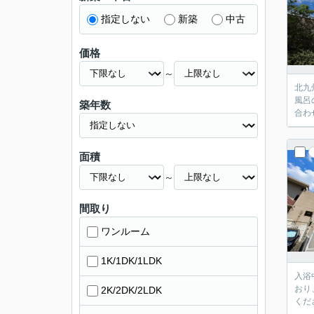
指定しない
新築
中古
価格
～
北九
風呂
築年数
合わ
面積
～
間取り
ワンルーム
1K/1DK/1LDK
入浴
おり
2K/2DK/2LDK
くだ