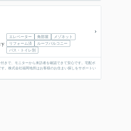
エレベーター
角部屋
メゾネット
リフォーム済
ルーフバルコニー
停下
バス・トイレ別
ホン付きで、モニターから来訪者を確認できて安心です。宅配ボ
です。株式会社福岡地所はお客様のお住まい探しをサポートい
。