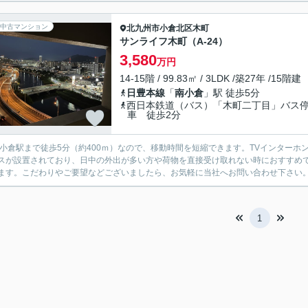
中古マンション
北九州市小倉北区
木町
サンライフ木町（A-24）
3,580
万円
14-15階 / 99.83㎡ / 3LDK /築27年 /15階建
日豊本線
「
南小倉
」駅 徒歩5分
西日本鉄道（バス）「木町二丁目」バス
車 徒歩2分
南小倉駅まで徒歩5分（約400ｍ）なので、移動時間を短縮できます。TVインター
スが設置されており、日中の外出が多い方や荷物を直接受け取れない時におすすめ
ます。こだわりやご要望などございましたら、お気軽に当社へお問い合わせ下さい
1