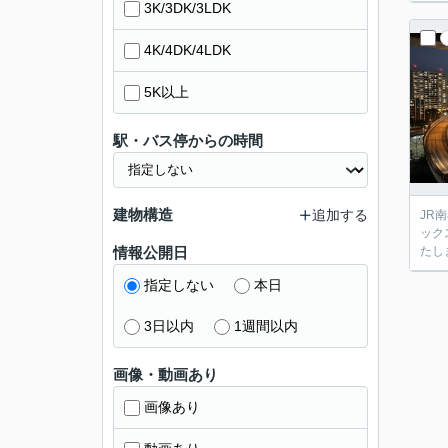
3K/3DK/3LDK
4K/4DK/4LDK
5K以上
駅・バス停からの時間
建物構造
追加する
JR
ック
情報公開日
たし
指定しない
本日
3日以内
1週間以内
画像・動画あり
画像あり