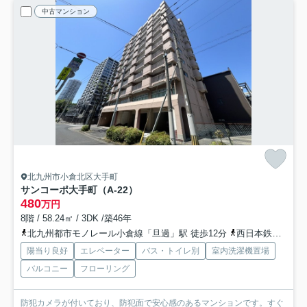
中古マンション
北九州市小倉北区大手町
サンコーポ大手町（A-22）
480
万円
8階 / 58.24㎡ / 3DK /築46年
北九州都市モノレール小倉線「旦過」駅 徒歩12分
西日本鉄道（バス）「小倉北区役所前」バス停下車 徒歩3分
陽当り良好
エレベーター
バス・トイレ別
室内洗濯機置場
バルコニー
フローリング
防犯カメラが付いており、防犯面で安心感のあるマンションです。すぐ