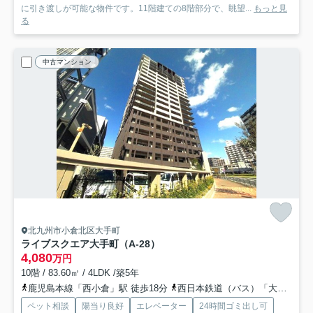
に引き渡しが可能な物件です。11階建ての8階部分で、眺望...
もっと見
る
中古マンション
北九州市小倉北区大手町
ライブスクエア大手町（A-28）
4,080
万円
10階 / 83.60㎡ / 4LDK /築5年
鹿児島本線「西小倉」駅 徒歩18分
西日本鉄道（バス）「大手町（福岡県）」バス停下車 徒歩2分
ペット相談
陽当り良好
エレベーター
24時間ゴミ出し可