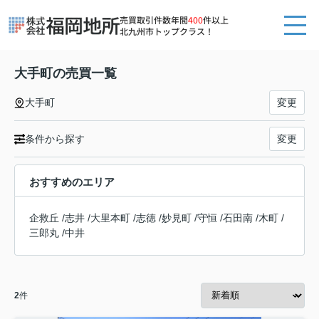
売買取引件数年間
400
件以上
北九州市トップクラス！
大手町の売買一覧
大手町
変更
条件から探す
変更
おすすめのエリア
企救丘
/
志井
/
大里本町
/
志徳
/
妙見町
/
守恒
/
石田南
/
木町
/
三郎丸
/
中井
2
件