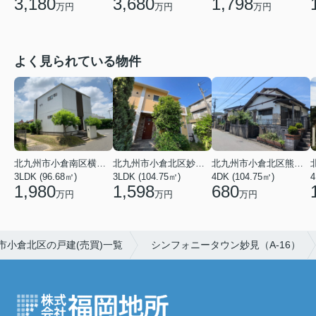
1,798
3,180
3,680
万円
万円
万円
よく見られている物件
北九州市小倉南区横代東町２丁目
北九州市小倉北区妙見町
北九州市小倉北区熊谷４丁目
3LDK (96.68㎡)
3LDK (104.75㎡)
4DK (104.75㎡)
4
1,980
1,598
680
万円
万円
万円
市小倉北区の戸建(売買)一覧
シンフォニータウン妙見（A-16）