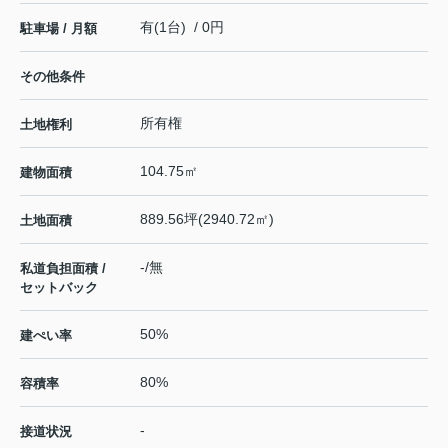
有(1台) / 0円
駐車場 / 月額
その他条件
所有権
土地権利
104.75㎡
建物面積
889.56坪(2940.72㎡)
土地面積
-/無
私道負担面積 /
セットバック
50%
建ぺい率
80%
容積率
-
接道状況