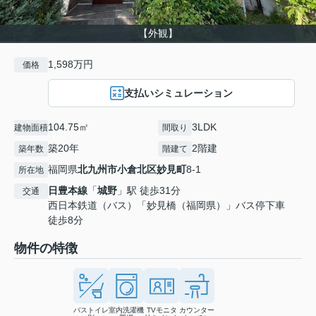
【外観】
1,598万円
価格
支払いシミュレーション
104.75㎡
3LDK
建物面積
間取り
築20年
2階建
築年数
階建て
福岡県
北九州市小倉北区
妙見町
8-1
所在地
日豊本線
「
城野
」駅 徒歩31分
交通
西日本鉄道（バス）「妙見橋（福岡県）」バス停下車
徒歩8分
物件の特徴
バストイレ
室内洗濯機
TVモニタ
カウンター