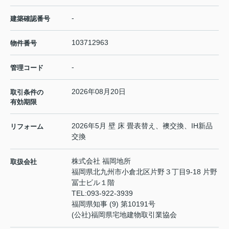
-
建築確認番号
103712963
物件番号
-
管理コード
2026年08月20日
取引条件の
有効期限
2026年5月 壁 床 畳表替え、襖交換、IH新品
リフォーム
交換
株式会社 福岡地所
取扱会社
福岡県北九州市小倉北区片野３丁目9-18 片野
冨士ビル１階
TEL:
093-922-3939
福岡県知事 (9) 第10191号
(公社)福岡県宅地建物取引業協会