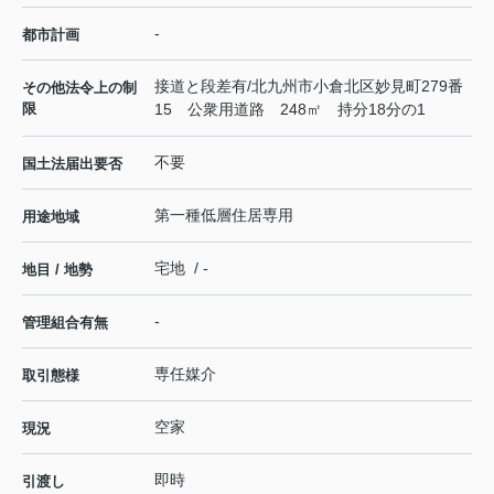
-
都市計画
接道と段差有/北九州市小倉北区妙見町279番
その他法令上の制
限
15 公衆用道路 248㎡ 持分18分の1
不要
国土法届出要否
第一種低層住居専用
用途地域
宅地 / -
地目 / 地勢
-
管理組合有無
専任媒介
取引態様
空家
現況
即時
引渡し