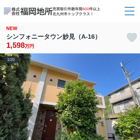
売買取引件数年間
400
件以上
北九州市トップクラス！
NEW
シンフォニータウン妙見（A-16）
1,598
万円
1
/
20