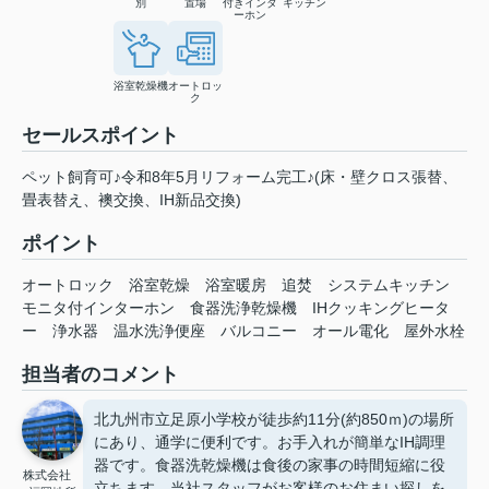
別
置場
付きインタ
キッチン
ーホン
浴室乾燥機
オートロッ
ク
セールスポイント
ペット飼育可♪令和8年5月リフォーム完工♪(床・壁クロス張替、
畳表替え、襖交換、IH新品交換)
ポイント
オートロック
浴室乾燥
浴室暖房
追焚
システムキッチン
モニタ付インターホン
食器洗浄乾燥機
IHクッキングヒータ
ー
浄水器
温水洗浄便座
バルコニー
オール電化
屋外水栓
担当者のコメント
北九州市立足原小学校が徒歩約11分(約850ｍ)の場所
にあり、通学に便利です。お手入れが簡単なIH調理
器です。食器洗乾燥機は食後の家事の時間短縮に役
株式会社
立ちます。当社スタッフがお客様のお住まい探しを