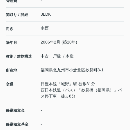
-
管理費
3LDK
間取り / 詳細
南西
向き
2006年2月 (築20年)
築年月
中古一戸建 / 木造
種別 / 建物構造
福岡県
北九州市小倉北区
妙見町
8-1
所在地
日豊本線
「
城野
」駅 徒歩31分
交通
西日本鉄道（バス）「妙見橋（福岡県）」バ
ス停下車 徒歩8分
-
修繕積立金
-
修繕積立基金