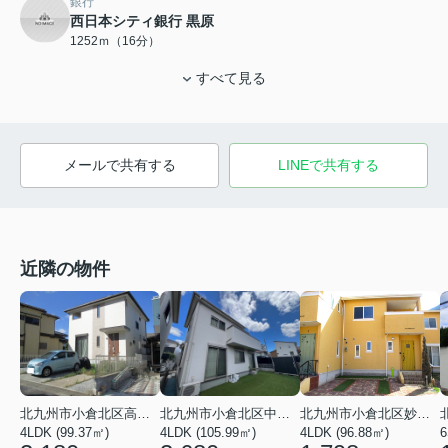
銀行
西日本シティ銀行 黒原
1252ｍ（16分）
すべて見る
メールで共有する
LINEで共有する
近隣の物件
北九州市小倉北区妙見町
北九州市小倉北区高坊２丁目
北九州市小倉北区中井５丁目
4LDK (96.88㎡)
4LDK (99.37㎡)
4LDK (105.99㎡)
6