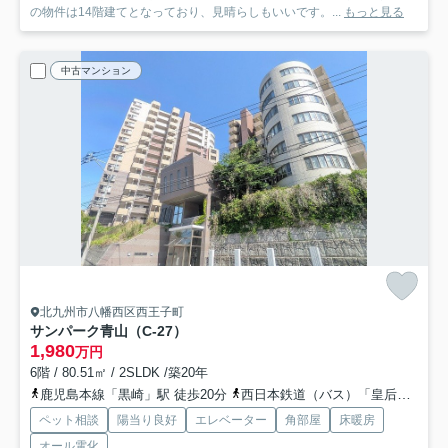
の物件は14階建てとなっており、見晴らしもいいです。...
もっと見る
中古マンション
北九州市八幡西区西王子町
サンパーク青山（C-27）
1,980
万円
6階 / 80.51㎡ / 2SLDK /築20年
鹿児島本線「黒崎」駅 徒歩20分
西日本鉄道（バス）「皇后崎公園前」バス停下車 徒歩2分
ペット相談
陽当り良好
エレベーター
角部屋
床暖房
オール電化