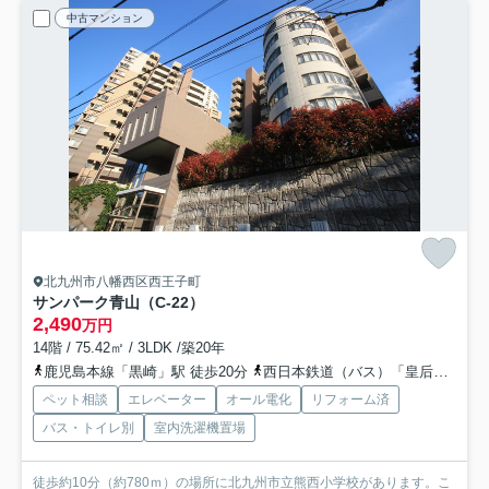
中古マンション
北九州市八幡西区西王子町
サンパーク青山（C-22）
2,490
万円
14階 / 75.42㎡ / 3LDK /築20年
鹿児島本線「黒崎」駅 徒歩20分
西日本鉄道（バス）「皇后崎公園前」バス停下車 徒歩3分
ペット相談
エレベーター
オール電化
リフォーム済
バス・トイレ別
室内洗濯機置場
徒歩約10分（約780ｍ）の場所に北九州市立熊西小学校があります。こ