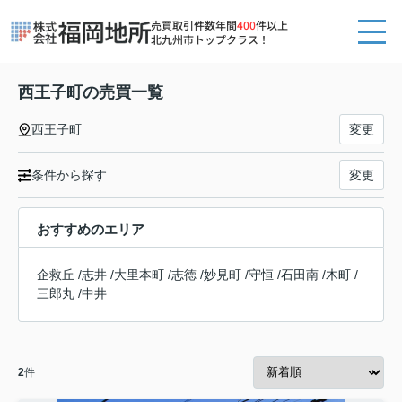
売買取引件数年間
400
件以上
北九州市トップクラス！
西王子町の売買一覧
西王子町
変更
条件から探す
変更
おすすめのエリア
企救丘
/
志井
/
大里本町
/
志徳
/
妙見町
/
守恒
/
石田南
/
木町
/
三郎丸
/
中井
2
件