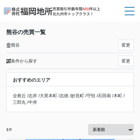
売買取引件数年間
400
件以上
北九州市トップクラス！
熊谷の売買一覧
熊谷
変更
条件から探す
変更
おすすめのエリア
企救丘
/
志井
/
大里本町
/
志徳
/
妙見町
/
守恒
/
石田南
/
木町
/
三郎丸
/
中井
1
件