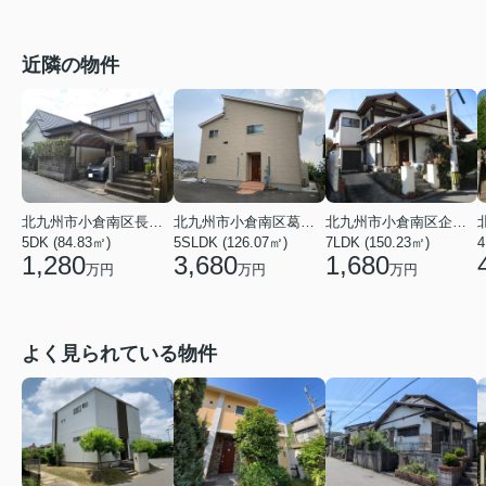
近隣の物件
北九州市小倉南区長尾２丁目
北九州市小倉南区葛原２丁目
北九州市小倉南区企救丘１丁目
5DK (84.83㎡)
5SLDK (126.07㎡)
7LDK (150.23㎡)
4
1,280
3,680
1,680
万円
万円
万円
よく見られている物件