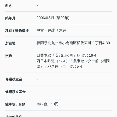
-
向き
2006年8月 (築20年)
築年月
中古一戸建 / 木造
種別 / 建物構造
福岡県
北九州市小倉南区
横代東町
２丁目4-30
所在地
日豊本線
「
安部山公園
」駅 徒歩16分
交通
西日本鉄道（バス）「農事センター前（福岡
県）」バス停下車 徒歩5分
-
修繕積立金
-
修繕積立基金
有(2台) / 0円
駐車場 / 月額
その他条件