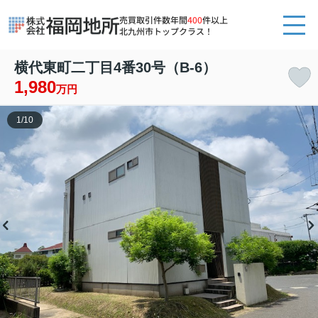
売買取引件数年間
400
件以上
北九州市トップクラス！
横代東町二丁目4番30号（B-6）
1,980
万円
1
/
10