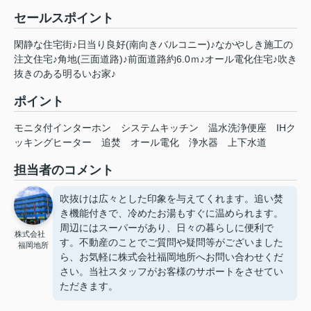
セールスポイント
閑静な住宅街♪日当り良好(南向きバルコニー)♪なかやしき施工の
注文住宅♪角地(三面道路)♪前面道路約6.0ｍ♪オール電化住宅♪吹き
抜きのある明るいお家♪
ポイント
モニタ付インターホン
システムキッチン
温水洗浄便座
IHク
ッキングヒーター
追焚
オール電化
浄水器
上下水道
担当者のコメント
吹抜けは広々とした印象を与えてくれます。追い焚
き機能付きで、冷めたお湯もすぐに温められます。
周辺にはスーパーがあり、日々の暮らしに便利で
株式会社
す。不動産のことでご質問や疑問等がございました
福岡地所
ら、お気軽に株式会社福岡地所へお問い合わせくだ
さい。当社スタッフがお客様のサポートをさせてい
ただきます。