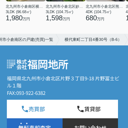
北九州市小倉南区横代東町２丁目
北九州市小倉北区妙見町
北九州市小倉北区熊谷４丁目
3LDK (96.68㎡)
3LDK (104.75㎡)
4DK (104.75㎡)
4
1,980
1,598
680
万円
万円
万円
州市小倉南区の戸建(売買)一覧
横代東町二丁目4番30号（B-6）
福岡県北九州市小倉北区片野３丁目9-18 片野冨士ビ
ル１階
FAX:093-922-6382
売買部
賃貸部
無料売却査定
お問い合わせ