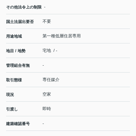
-
その他法令上の制限
不要
国土法届出要否
第一種低層住居専用
用途地域
宅地 / -
地目 / 地勢
-
管理組合有無
専任媒介
取引態様
空家
現況
即時
引渡し
-
建築確認番号