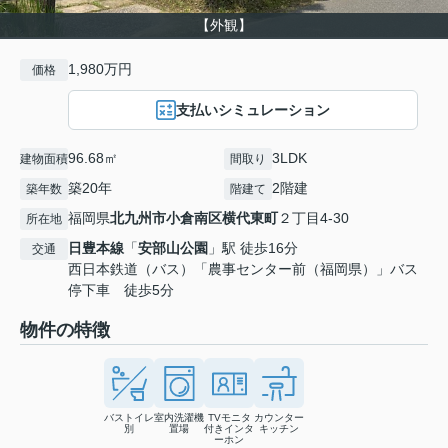
【外観】
1,980万円
価格
支払いシミュレーション
96.68㎡
3LDK
建物面積
間取り
築20年
2階建
築年数
階建て
福岡県
北九州市小倉南区
横代東町
２丁目4-30
所在地
日豊本線
「
安部山公園
」駅 徒歩16分
交通
西日本鉄道（バス）「農事センター前（福岡県）」バス
停下車 徒歩5分
物件の特徴
バストイレ
室内洗濯機
TVモニタ
カウンター
別
置場
付きインタ
キッチン
ーホン