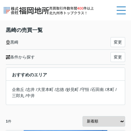
売買取引件数年間
400
件以上
北九州市トップクラス！
黒崎の売買一覧
黒崎
変更
条件から探す
変更
おすすめのエリア
企救丘
/
志井
/
大里本町
/
志徳
/
妙見町
/
守恒
/
石田南
/
木町
/
三郎丸
/
中井
1
件