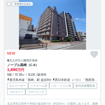
中古マンション
NEW
北九州市八幡西区黒崎
ノーブル黒崎（C-8）
1,890
万円
5階 / 70.38㎡ / 3LDK /築36年
鹿児島本線「黒崎」駅 徒歩8分
西日本鉄道（バス）「熊西局前」バス停下車 徒歩3分
エレベーター
リフォーム済
バス・トイレ別
室内洗濯機置場
バルコニー
フローリング
北九州市立筒井小学校が徒歩約7分（約520ｍ）の場所にあります。黒崎