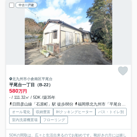
中古一戸建
北九州市小倉南区平尾台
平尾台一丁目（B-22）
580
万円
- / 111.32㎡ / 5DK /築35年
日田彦山線「石原町」駅 徒歩88分
福岡県北九州市「平尾台自然の郷」バス停下車 徒歩6分
オール電化
収納豊富
IHクッキングヒーター
バス・トイレ別
室内洗濯機置場
フローリング
5DKの間取は、広々と生活出来るのでお勧めです。靴好きの方には嬉し