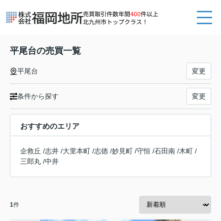
売買取引件数年間
400
件以上
北九州市トップクラス！
平尾台の売買一覧
平尾台
変更
条件から探す
変更
おすすめのエリア
企救丘
/
志井
/
大里本町
/
志徳
/
妙見町
/
守恒
/
石田南
/
木町
/
三郎丸
/
中井
1
件