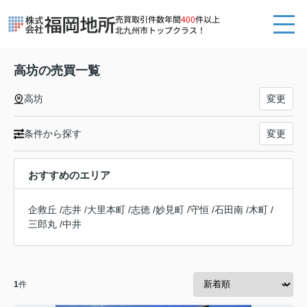
売買取引件数年間
400
件以上
北九州市トップクラス！
高坊の売買一覧
高坊
変更
条件から探す
変更
おすすめのエリア
企救丘
/
志井
/
大里本町
/
志徳
/
妙見町
/
守恒
/
石田南
/
木町
/
三郎丸
/
中井
1
件