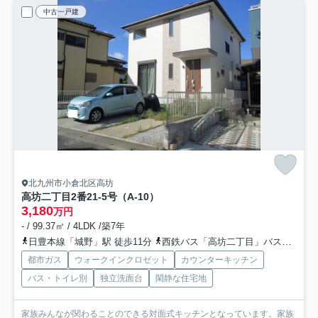
中古一戸建
北九州市小倉北区高坊
高坊二丁目2番21-5号（A-10）
3,180
万円
- / 99.37㎡ / 4LDK /築7年
日豊本線「城野」駅 徒歩11分
西鉄バス「高坊二丁目」バス停下車 徒歩5分
都市ガス
ウォークインクロゼット
カウンターキッチン
バス・トイレ別
独立洗面台
閑静な住宅地
家族みんなが関わることのできる対面式キッチンとなっています。家族