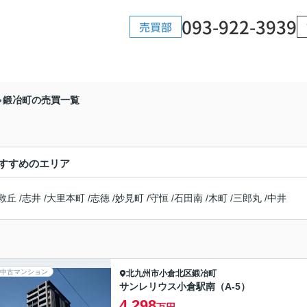
093-922-3939
売買部
鍛冶町の売買一覧
すすめのエリア
救丘
/
志井
/
大里本町
/
志徳
/
妙見町
/
守恒
/
石田南
/
木町
/
三郎丸
/
中井
中古マンション
北九州市小倉北区
鍛冶町
サンレリウス小倉駅南（A-5）
4,298