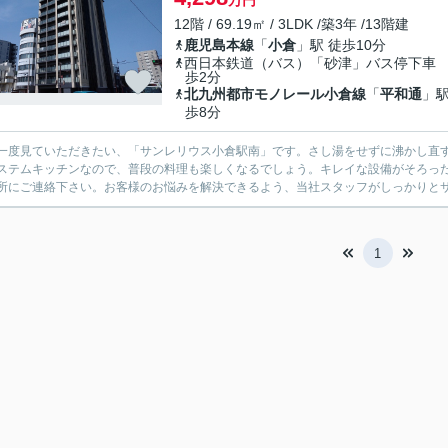
万円
12階 / 69.19㎡ / 3LDK /築3年 /13階建
鹿児島本線
「
小倉
」駅 徒歩10分
西日本鉄道（バス）「砂津」バス停下車
歩2分
北九州都市モノレール小倉線
「
平和通
」駅
歩8分
一度見ていただきたい、「サンレリウス小倉駅南」です。さし湯をせずに沸かし直
ステムキッチンなので、普段の料理も楽しくなるでしょう。キレイな設備がそろった
所にご連絡下さい。お客様のお悩みを解決できるよう、当社スタッフがしっかりと
1