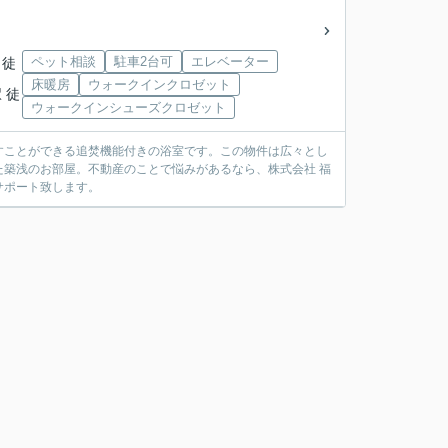
ペット相談
駐車2台可
エレベーター
 徒
床暖房
ウォークインクロゼット
 徒
ウォークインシューズクロゼット
すことができる追焚機能付きの浴室です。この物件は広々とし
築浅のお部屋。不動産のことで悩みがあるなら、株式会社 福
サポート致します。