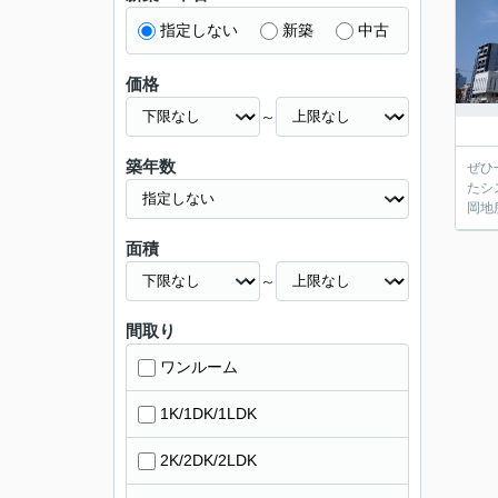
指定しない
新築
中古
価格
～
築年数
ぜひ
たシ
岡地
面積
～
間取り
ワンルーム
1K/1DK/1LDK
2K/2DK/2LDK