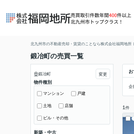
売買取引件数年間
400
件以上
北九州市トップクラス！
北九州市の不動産売却・賃貸のことなら株式会社福岡地所
鍛冶町の売買一覧
お
鍛冶町
変更
物件種別
企
マンション
戸建
土地
店舗
1
件
ビル・その他
新築・中古