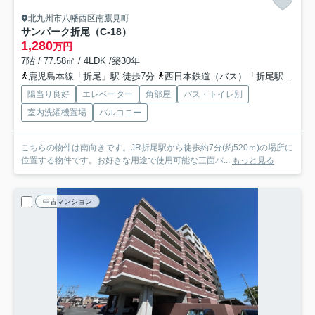
北九州市八幡西区南鷹見町
サンパーク折尾（C-18）
1,280
万円
7階 / 77.58㎡ / 4LDK /築30年
鹿児島本線「折尾」駅 徒歩7分
西日本鉄道（バス）「折尾駅」バス停下車 徒歩7分
陽当り良好
エレベーター
角部屋
バス・トイレ別
室内洗濯機置場
バルコニー
こちらの物件は南向きです。JR折尾駅から徒歩約7分(約520ｍ)の場所に
位置する物件です。お好きな用途で使用可能な三面バ...
もっと見る
中古マンション