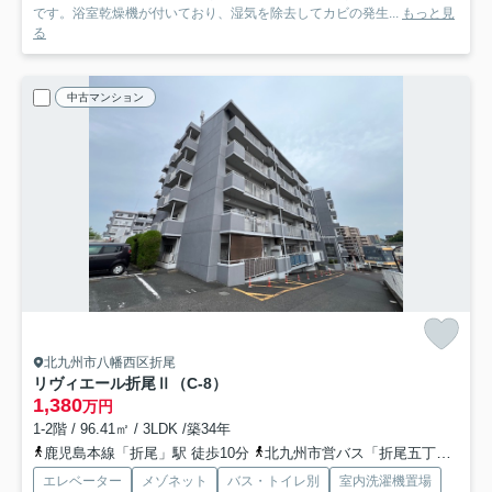
です。浴室乾燥機が付いており、湿気を除去してカビの発生...
もっと見
る
中古マンション
北九州市八幡西区折尾
リヴィエール折尾Ⅱ（C-8）
1,380
万円
1-2階 / 96.41㎡ / 3LDK /築34年
鹿児島本線「折尾」駅 徒歩10分
北九州市営バス「折尾五丁目」バス停下車 徒歩2分
エレベーター
メゾネット
バス・トイレ別
室内洗濯機置場