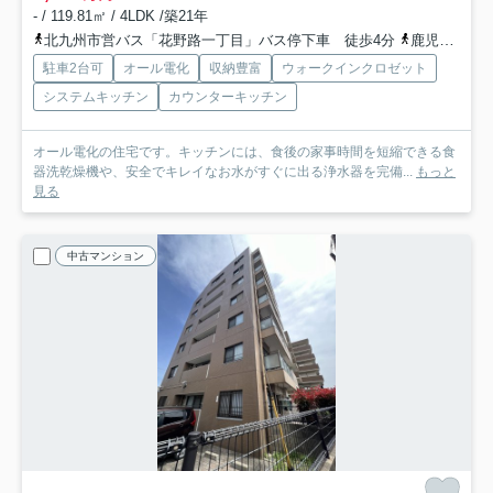
- / 119.81㎡ / 4LDK /築21年
北九州市営バス「花野路一丁目」バス停下車 徒歩4分
鹿児島本線「折尾」駅 徒歩80分
駐車2台可
オール電化
収納豊富
ウォークインクロゼット
システムキッチン
カウンターキッチン
オール電化の住宅です。キッチンには、食後の家事時間を短縮できる食
器洗乾燥機や、安全でキレイなお水がすぐに出る浄水器を完備...
もっと
見る
中古マンション