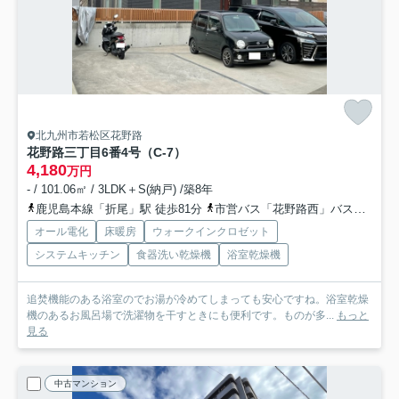
北九州市若松区花野路
花野路三丁目6番4号（C-7）
4,180
万円
- / 101.06㎡ / 3LDK＋S(納戸) /築8年
鹿児島本線「折尾」駅 徒歩81分
市営バス「花野路西」バス停下車 徒歩2分
オール電化
床暖房
ウォークインクロゼット
システムキッチン
食器洗い乾燥機
浴室乾燥機
追焚機能のある浴室のでお湯が冷めてしまっても安心ですね。浴室乾燥
機のあるお風呂場で洗濯物を干すときにも便利です。ものが多...
もっと
見る
中古マンション