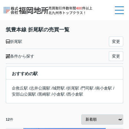
売買取引件数年間
400
件以上
北九州市トップクラス！
筑豊本線 折尾駅の売買一覧
折尾駅
変更
条件から探す
変更
おすすめの駅
企救丘駅
/
志井公園駅
/
城野駅
/
折尾駅
/
門司駅
/
南小倉駅
/
安部山公園駅
/
黒崎駅
/
小倉駅
/
西小倉駅
12
件