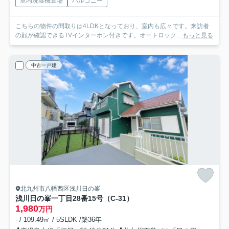
室内洗濯機置場
バルコニー
こちらの物件の間取りは4LDKとなっており、室内も広々です。来訪者
の顔が確認できるTVインターホン付きです。オートロック...
もっと見る
中古一戸建
北九州市八幡西区浅川日の峯
浅川日の峯一丁目28番15号（C-31）
1,980
万円
- / 109.49㎡ / 5SLDK /築36年