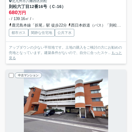
北九州市八幡西区則松
則松六丁目12番16号（Ｃ-16）
680
万円
- / 139.16㎡ / -
鹿児島本線「折尾」駅 徒歩22分
西日本鉄道（バス）「則松六丁目」バス停下車 徒歩2分
都市ガス
閑静な住宅地
公共下水
アップダウンの少ない平坦地です。土地の購入をご検討の方にお勧めの
売地となっています。建築条件がないので、自分に合ったスケ...
もっと
見る
中古マンション