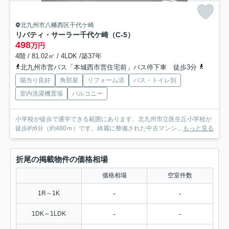
北九州市八幡西区千代ケ崎
リバティ・サーラー千代ケ崎（C-5）
498
万円
4階 / 81.02㎡ / 4LDK /築37年
北九州市営バス「本城西市営住宅前」バス停下車 徒歩3分
鹿児島本
陽当り良好
角部屋
リフォーム済
バス・トイレ別
室内洗濯機置場
バルコニー
小学校が徒歩で通学できる範囲にあります。北九州市立医生丘小学校が
徒歩約6分（約480ｍ）です。綺麗に整備された中古マンシ...
もっと見る
折尾の掲載物件の価格相場
価格相場
空室件数
-
-
1R～1K
-
-
1DK～1LDK