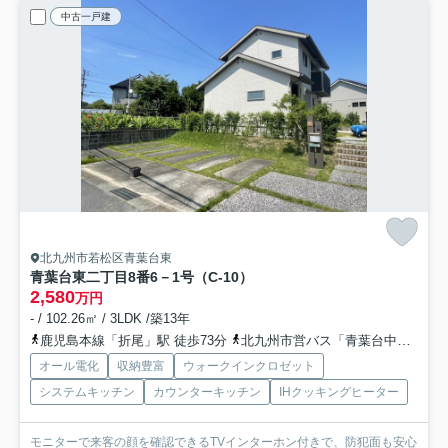
中古一戸建
北九州市若松区青葉台東
青葉台東二丁目8番6－1号（C-10）
2,580
万円
- / 102.26㎡ / 3LDK /築13年
鹿児島本線「折尾」駅 徒歩73分
北九州市営バス「青葉台中央公園前」バス停下車 徒歩3分
オール電化
収納豊富
ウォークインクロゼット
システムキッチン
カウンターキッチン
IHクッキングヒーター
モニターで来客の顔を確認できるTVインターホン付きで、防犯面も安心