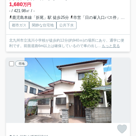
1,680
万円
- / 421.98㎡ / -
鹿児島本線「折尾」駅 徒歩25分
市営「日の峯入口バス停」バス停下車 徒歩4分
都市ガス
閑静な住宅地
公共下水
北九州市立浅川小学校が徒歩約12分(約940ｍ)の場所にあり、通学に便
利です。前面道路6m以上は確保しているので車の出し...
もっと見る
売地