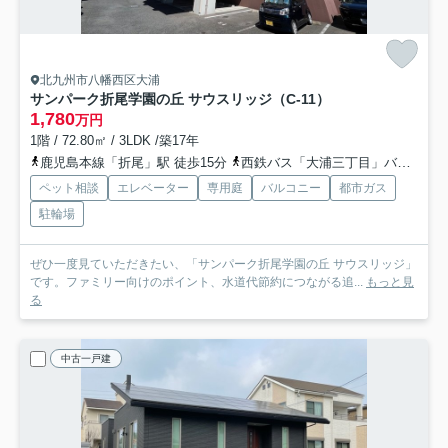
北九州市八幡西区大浦
サンパーク折尾学園の丘 サウスリッジ（C-11）
1,780
万円
1階 / 72.80㎡ / 3LDK /築17年
鹿児島本線「折尾」駅 徒歩15分
西鉄バス「大浦三丁目」バス停下車 徒歩4分
ペット相談
エレベーター
専用庭
バルコニー
都市ガス
駐輪場
ぜひ一度見ていただきたい、「サンパーク折尾学園の丘 サウスリッジ」
です。ファミリー向けのポイント、水道代節約につながる追...
もっと見
る
中古一戸建