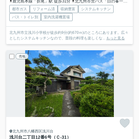
鹿児島本線「折尾」駅 徒歩31分
北九州市営バス「日の峯一丁目」バス停下車 徒歩3分
都市ガス
リフォーム済
収納豊富
システムキッチン
バス・トイレ別
室内洗濯機置場
北九州市立浅川小学校が徒歩約9分(約670ｍ)のところにあります。広々
としたシステムキッチンなので、普段の料理も楽しくな...
もっと見る
売地
北九州市八幡西区浅川台
浅川台二丁目12番6号（Ｃ-31）