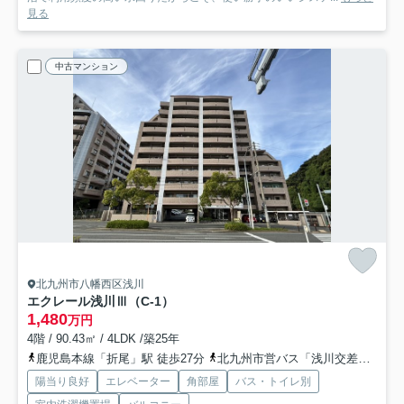
見る
中古マンション
北九州市八幡西区浅川
エクレール浅川Ⅲ（C-1）
1,480
万円
4階 / 90.43㎡ / 4LDK /築25年
鹿児島本線「折尾」駅 徒歩27分
北九州市営バス「浅川交差点」バス停下車 徒歩1分
陽当り良好
エレベーター
角部屋
バス・トイレ別