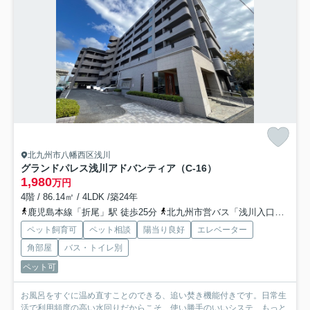
北九州市八幡西区浅川
グランドパレス浅川アドバンティア（C-16）
1,980
万円
4階 / 86.14㎡ / 4LDK /築24年
鹿児島本線「折尾」駅 徒歩25分
北九州市営バス「浅川入口」バス停下車 徒歩1分
ペット飼育可
ペット相談
陽当り良好
エレベーター
角部屋
バス・トイレ別
ペット可
お風呂をすぐに温め直すことのできる、追い焚き機能付きです。日常生
活で利用頻度の高い水回りだからこそ、使い勝手のいいシステ...
もっと