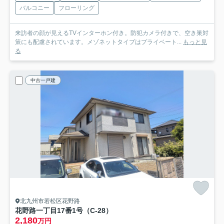
バルコニー
フローリング
来訪者の顔が見えるTVインターホン付き。防犯カメラ付きで、空き巣対
策にも配慮されています。メゾネットタイプはプライベート...
もっと見
る
中古一戸建
北九州市若松区花野路
花野路一丁目17番1号（C-28）
2,180
万円