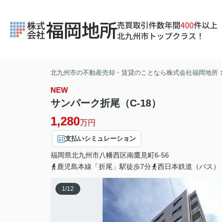
売買取引件数年間
400
件以上
北九州市トップクラス！
北九州市の不動産売却・賃貸のことなら株式会社福岡地所
NEW
サンパーク折尾（C-18）
1,280
万円
支払いシミュレーション
福岡県
北九州市八幡西区
南鷹見町
6-56
鹿児島本線「折尾」駅徒歩7分
西日本鉄道（バス）
1
/
12