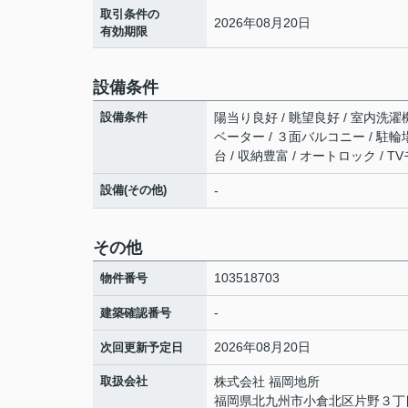
取引条件の
2026年08月20日
有効期限
設備条件
設備条件
陽当り良好 / 眺望良好 / 室内洗濯機
ベーター / ３面バルコニー / 駐輪
台 / 収納豊富 / オートロック / 
設備(その他)
-
その他
103518703
物件番号
-
建築確認番号
2026年08月20日
次回更新予定日
取扱会社
株式会社 福岡地所
福岡県北九州市小倉北区片野３丁目