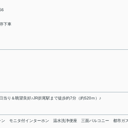
56
ス停下車
当り＆眺望良好♪JR折尾駅まで徒歩約7分（約520ｍ）♪
チン
モニタ付インターホン
温水洗浄便座
三面バルコニー
都市ガ