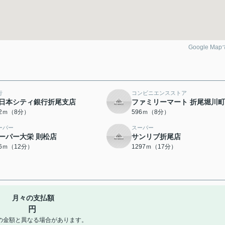
Google Ma
行
コンビニエンスストア
日本シティ銀行折尾支店
ファミリーマート 折尾堀川
82ｍ（8分）
596ｍ（8分）
ーパー
スーパー
ーパー大栄 則松店
サンリブ折尾店
36ｍ（12分）
1297ｍ（17分）
月々の支払額
円
の金額と異なる場合があります。