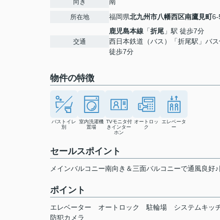
南
向き
福岡県
北九州市八幡西区
南鷹見町
6-
所在地
鹿児島本線
「
折尾
」駅 徒歩7分
西日本鉄道（バス）「折尾駅」バ
交通
徒歩7分
物件の特徴
バストイレ
室内洗濯機
TVモニタ付
オートロッ
エレベータ
別
置場
きインター
ク
ー
ホン
セールスポイント
メインバルコニー南向き＆三面バルコニーで通風良好♪日
ポイント
エレベーター
オートロック
駐輪場
システムキッ
防犯カメラ