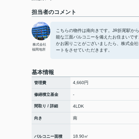
担当者のコメント
こちらの物件は南向きです。JR折尾駅から
能な三面バルコニーを備えたお住まいです
かお困りごとがございましたら、株式会社
株式会社
福岡地所
ートをさせていただきます。
基本情報
4,660円
管理費
-
修繕積立基金
間取り / 詳細
4LDK
南
向き
18.90㎡
バルコニー面積