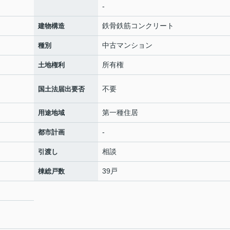
-
鉄骨鉄筋コンクリート
建物構造
中古マンション
種別
所有権
土地権利
不要
国土法届出要否
第一種住居
用途地域
-
都市計画
相談
引渡し
39戸
棟総戸数