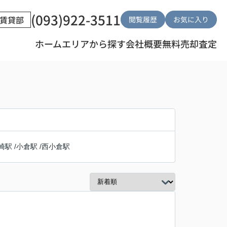
(093)922-3511
賃貸部
閲覧履歴
お気に入り
ホーム
エリアから探す
会社概要
無料売却査定
崎駅
/
小倉駅
/
西小倉駅