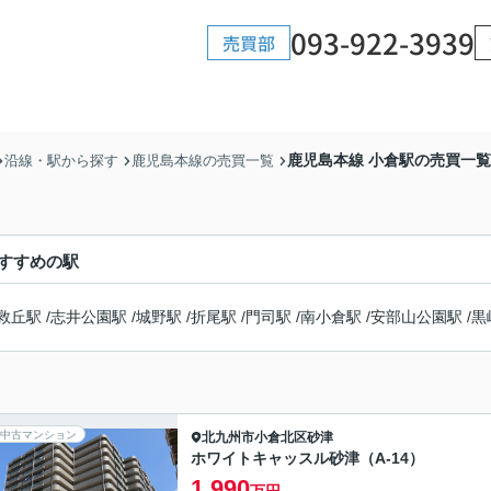
093-922-3939
売買部
鹿児島本線 小倉駅の売買一覧
沿線・駅から探す
鹿児島本線の売買一覧
すすめの駅
救丘駅
/
志井公園駅
/
城野駅
/
折尾駅
/
門司駅
/
南小倉駅
/
安部山公園駅
/
黒
中古マンション
北九州市小倉北区
砂津
ホワイトキャッスル砂津（A-14）
1,990