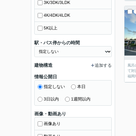
3K/3DK/3LDK
4K/4DK/4LDK
5K以上
駅・バス停からの時間
建物構造
追加する
風呂
て対
情報公開日
福岡
指定しない
本日
3日以内
1週間以内
画像・動画あり
画像あり