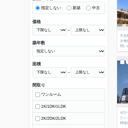
指定しない
新築
中古
価格
～
不在
き物
築年数
問い
面積
～
間取り
ワンルーム
1K/1DK/1LDK
ぜひ
たシ
2K/2DK/2LDK
岡地