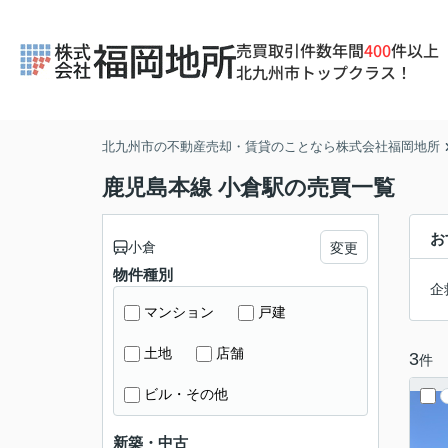
売買取引件数年間
400
件以上
北九州市トップクラス！
北九州市の不動産売却・賃貸のことなら株式会社福岡地所
鹿児島本線 小倉駅の売買一覧
お
小倉
変更
物件種別
企
マンション
戸建
土地
店舗
3
件
ビル・その他
新築・中古