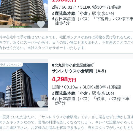
万円
2階 / 66.81㎡ / 3LDK /築30年 /14階建
鹿児島本線
「
小倉
」駅 徒歩17分
西日本鉄道（バス）「下富野」バス停
徒歩3分
時や在宅中で手が離せないときでも、宅配ボックスがあれば荷物を受け取れるため
件です。近くにスーパーがあり、日々の買い物にも困りません。不動産のことでご
合わせください。当社スタッフがサポートいたします。
中古マンション
北九州市小倉北区
鍛冶町
サンレリウス小倉駅南（A-5）
4,298
万円
12階 / 69.19㎡ / 3LDK /築3年 /13階建
鹿児島本線
「
小倉
」駅 徒歩10分
西日本鉄道（バス）「砂津」バス停下車
歩2分
一度見ていただきたい、「サンレリウス小倉駅南」です。さし湯をせずに沸かし直
ステムキッチンなので、普段の料理も楽しくなるでしょう。キレイな設備がそろった
所にご連絡下さい。お客様のお悩みを解決できるよう、当社スタッフがしっかりと