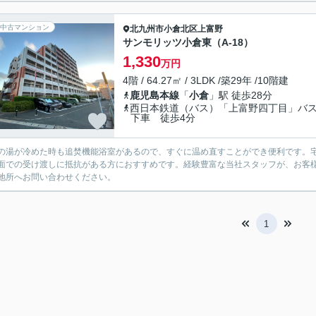
中古マンション
北九州市小倉北区
上富野
サンモリッツ小倉東（A-18）
1,330
万円
4階 / 64.27㎡ / 3LDK /築29年 /10階建
鹿児島本線
「
小倉
」駅 徒歩28分
西日本鉄道（バス）「上富野四丁目」バ
下車 徒歩4分
の湯が冷めた時も追焚機能浴室があるので、すぐに温め直すことができ便利です。
面での受け渡しに抵抗がある方におすすめです。経験豊富な当社スタッフが、お客
地所へお問い合わせください。
1