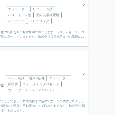
エレベーター
リフォーム済
バス・トイレ別
室内洗濯機置場
下車
バルコニー
フローリング
、配達時間を気にせず快適に過ごせます。システムキッチン付
不明な点がございましたら、株式会社福岡地所までお気軽にお
ペット相談
駐車2台可
エレベーター
床暖房
ウォークインクロゼット
 徒
ウォークインシューズクロゼット
すことができる追焚機能付きの浴室です。この物件は広々とし
築浅のお部屋。不動産のことで悩みがあるなら、株式会社 福
サポート致します。