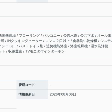
濯機置場 / フローリング / バルコニー / 公営水道 / 公共下水 / オール電
台可 / IHクッキングヒーター / コンロ２口以上 / 食器洗い乾燥機 / システ
コンロ３口 / バス・トイレ別 / 追焚機能浴室 / 浴室乾燥機 / 温水洗浄便
ット / 収納豊富 / TVモニタ付インターホン
-
管理コード
2026年08月06日
情報更新日