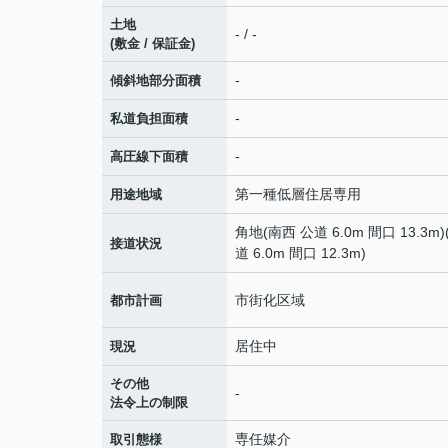
土地
- / -
(敷金 / 保証金)
-
傾斜地部分面積
-
私道負担面積
-
高圧線下面積
第一種低層住居専用
用途地域
角地(南西 公道 6.0m 間口 13.3m
接道状況
道 6.0m 間口 12.3m)
市街化区域
都市計画
居住中
現況
その他
-
法令上の制限
専任媒介
取引態様