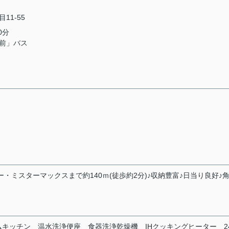
11-55
0分
前」バス
ー・ミスターマックスまで約140ｍ(徒歩約2分)♪収納豊富♪日当り良好♪角
ムキッチン
温水洗浄便座
食器洗浄乾燥機
IHクッキングヒーター
2