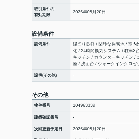
取引条件の
2026年08月20日
有効期限
設備条件
設備条件
陽当り良好 / 閑静な住宅地 / 室内洗
化 / 24時間換気システム / 駐車3
キッチン / カウンターキッチン / 
座 / 洗面台 / ウォークインクロゼ
設備(その他)
-
その他
104963339
物件番号
-
建築確認番号
2026年08月20日
次回更新予定日