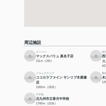
周辺施設
スーパー
銀
マックスバリュ 真名子店
西
111ｍ（2分）
ス
4
ドラッグストア
郵
ココカラファイン サンリブ木屋瀬
木
店
1
1263ｍ（16分）
中学校
北九州市立香月中学校
1700ｍ（22分）