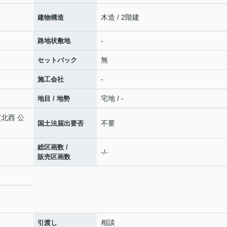
木造 / 2階建
建物構造
-
路地状敷地
無
セットバック
-
施工会社
宅地 / -
地目 / 地勢
)(北西 公
不要
国土法届出要否
総区画数 /
-/-
販売区画数
相談
引渡し