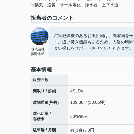
間換気
追焚
オール電化
浄水器
上下水道
担当者のコメント
浴室乾燥機のあるお風呂場は、洗濯物を干
す。追い焚き機能もあるため、入浴の時間
まい探しをサポートさせていただきます。
株式会社
福岡地所
基本情報
-
販売戸数
4SLDK
間取り / 詳細
109.30㎡(33.06坪)
建物面積(坪数)
建ぺい率 /
50%/80%
容積率
駐車場 / 月額
有(3台) / 0円