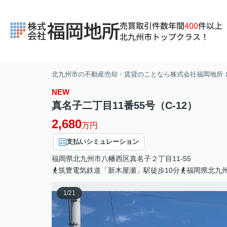
売買取引件数年間
400
件以上
北九州市トップクラス！
北九州市の不動産売却・賃貸のことなら株式会社福岡地所
NEW
真名子二丁目11番55号（C-12）
2,680
万円
支払いシミュレーション
福岡県
北九州市八幡西区
真名子
２丁目11-55
筑豊電気鉄道「新木屋瀬」駅徒歩10分
福岡県北九
1
/
21