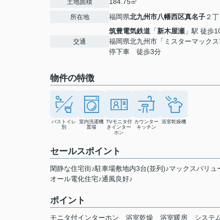
184.75㎡
土地面積
福岡県
北九州市八幡西区
真名子
２丁目
所在地
筑豊電気鉄道
「
新木屋瀬
」駅 徒歩1
福岡県北九州市「ミスターマックス
交通
停下車 徒歩3分
物件の特徴
バストイレ
室内洗濯機
TVモニタ付
カウンター
浴室乾燥機
別
置場
きインター
キッチン
ホン
セールスポイント
閑静な住宅街♪駐車場敷地内3台(並列)♪マックスバリュ
オール電化住宅♪通風良好♪
ポイント
モニタ付インターホン
浴室乾燥
浴室暖房
システ