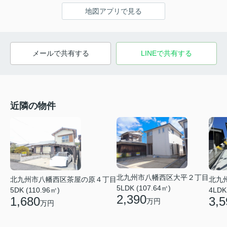
地図アプリで見る
メールで共有する
LINEで共有する
近隣の物件
北九州市八幡西区大平２丁目
北九州市八幡西区茶屋の原４丁目
北九
5LDK (107.64㎡)
5DK (110.96㎡)
4LDK
2,390
1,680
3,5
万円
万円