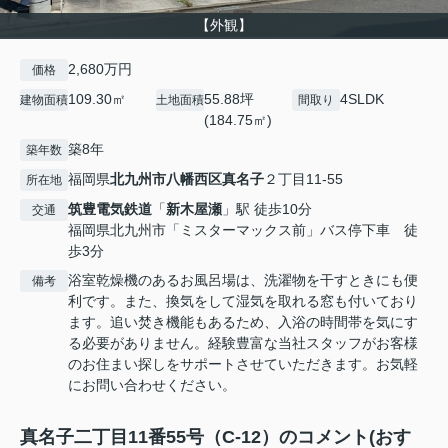
【外観】
2,680万円
価格
109.30㎡
55.88坪
4SLDK
建物面積
土地面積
間取り
(184.75㎡)
築8年
築年数
福岡県
北九州市八幡西区
真名子
２丁目11-55
所在地
筑豊電気鉄道
「
新木屋瀬
」駅 徒歩10分
交通
福岡県北九州市「ミスターマックス前」バス停下車 徒
歩3分
浴室乾燥機のあるお風呂場は、洗濯物を干すときにも便
備考
利です。また、換気をして湿気を取れる窓も付いており
ます。追い焚き機能もあるため、入浴の時間帯を気にす
る必要がありません。経験豊富な当社スタッフがお客様
のお住まい探しをサポートさせていただきます。お気軽
にお問い合わせください。
真名子二丁目11番55号（C-12）のコメント(おす