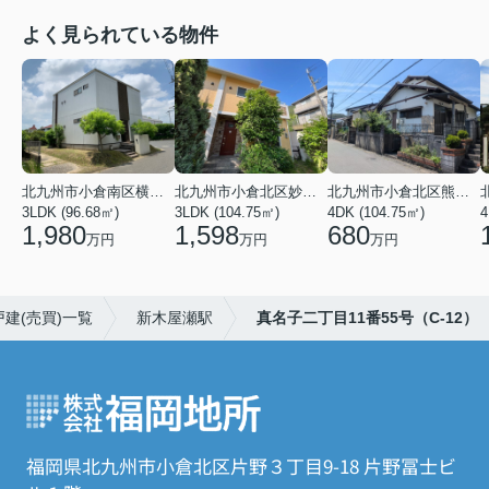
よく見られている物件
北九州市小倉南区横代東町２丁目
北九州市小倉北区妙見町
北九州市小倉北区熊谷４丁目
3LDK (96.68㎡)
3LDK (104.75㎡)
4DK (104.75㎡)
4
1,980
1,598
680
万円
万円
万円
建(売買)一覧
新木屋瀬駅
真名子二丁目11番55号（C-12）
福岡県北九州市小倉北区片野３丁目9-18 片野冨士ビ