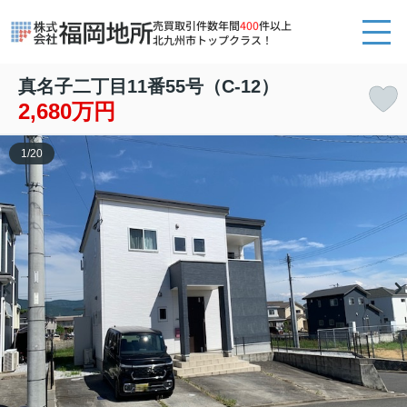
売買取引件数年間
400
件以上
北九州市トップクラス！
真名子二丁目11番55号（C-12）
2,680万円
1
/
20