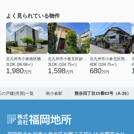
よく見られている物件
北九州市小倉南区横代東町２丁目
北九州市小倉北区妙見町
北九州市小倉北区熊谷４丁目
3LDK (96.68㎡)
3LDK (104.75㎡)
4DK (104.75㎡)
4
1,980
1,598
680
万円
万円
万円
の戸建(売買)一覧
南小倉駅
熊谷四丁目15番83号（A-26）
福岡県北九州市小倉北区片野３丁目9-18 片野冨士ビ