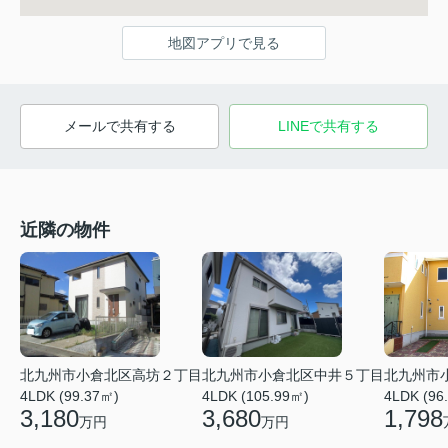
地図アプリで見る
メールで共有する
LINEで共有する
近隣の物件
北九州市
北九州市小倉北区高坊２丁目
北九州市小倉北区中井５丁目
4LDK (96
4LDK (99.37㎡)
4LDK (105.99㎡)
1,798
3,180
3,680
万円
万円