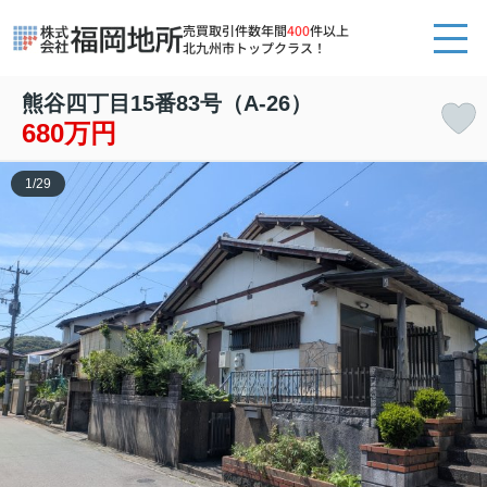
売買取引件数年間
400
件以上
北九州市トップクラス！
熊谷四丁目15番83号（A-26）
680万円
1
/
29