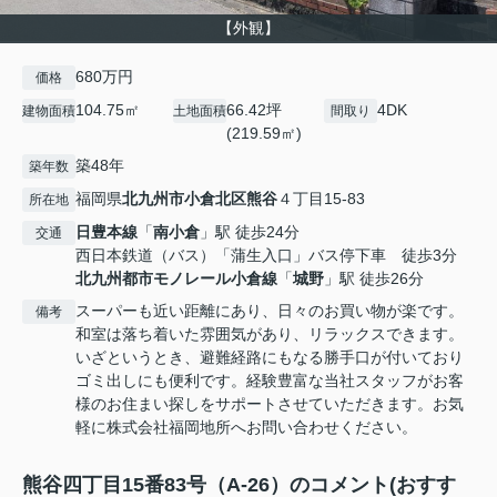
【外観】
680万円
価格
104.75㎡
66.42坪
4DK
建物面積
土地面積
間取り
(219.59㎡)
築48年
築年数
福岡県
北九州市小倉北区
熊谷
４丁目15-83
所在地
日豊本線
「
南小倉
」駅 徒歩24分
交通
西日本鉄道（バス）「蒲生入口」バス停下車 徒歩3分
北九州都市モノレール小倉線
「
城野
」駅 徒歩26分
スーパーも近い距離にあり、日々のお買い物が楽です。
備考
和室は落ち着いた雰囲気があり、リラックスできます。
いざというとき、避難経路にもなる勝手口が付いており
ゴミ出しにも便利です。経験豊富な当社スタッフがお客
様のお住まい探しをサポートさせていただきます。お気
軽に株式会社福岡地所へお問い合わせください。
熊谷四丁目15番83号（A-26）のコメント(おすす