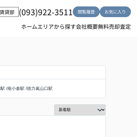
(093)922-3511
賃貸部
閲覧履歴
お気に入り
ホーム
エリアから探す
会社概要
無料売却査定
畑駅
/
南小倉駅
/
徳力嵐山口駅