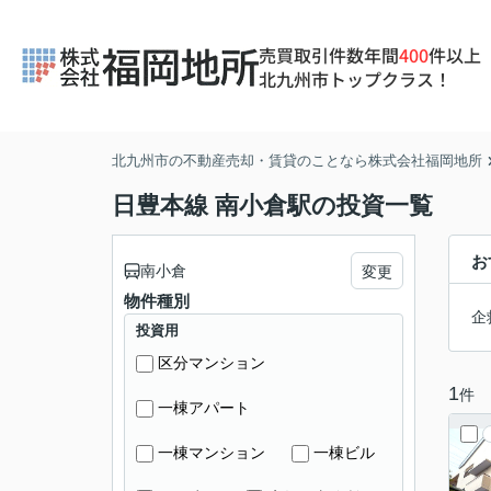
売買取引件数年間
400
件以上
北九州市トップクラス！
北九州市の不動産売却・賃貸のことなら株式会社福岡地所
日豊本線 南小倉駅の投資一覧
お
南小倉
変更
物件種別
企
投資用
区分マンション
1
件
一棟アパート
一棟マンション
一棟ビル