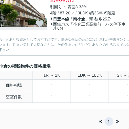
万円
利回り： 表面8.33%
4階 / 87.26㎡ / 3LDK /築35年 /5階建
日豊本線
「
南小倉
」駅 徒歩25分
西鉄バス「小倉工業高校前」バス停下車
歩6分
も十分あり投資用としておすすめです。快適な生活のために設計された中古マンシ
います。住まい探しで大切なことは、その住まいがどれだけあなたの生活スタイル
下さい。
小倉の掲載物件の価格相場
1R ～ 1K
1DK ～ 1LDK
2K ～ 
-
-
-
価格相場
-
-
-
空室件数
1