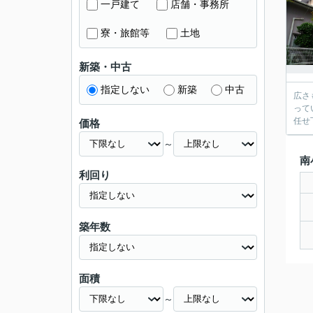
一戸建て
店舗・事務所
寮・旅館等
土地
新築・中古
指定しない
新築
中古
広さ
って
任せ
価格
～
南
利回り
築年数
面積
～