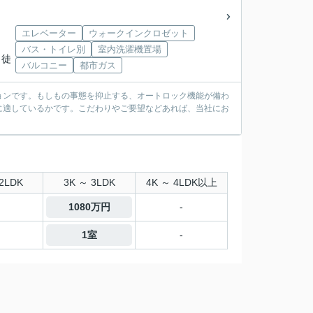
エレベーター
ウォークインクロゼット
バス・トイレ別
室内洗濯機置場
 徒
バルコニー
都市ガス
ョンです。もしもの事態を抑止する、オートロック機能が備わ
に適しているかです。こだわりやご要望などあれば、当社にお
2LDK
3K ～ 3LDK
4K ～ 4LDK以上
1080万円
-
1室
-