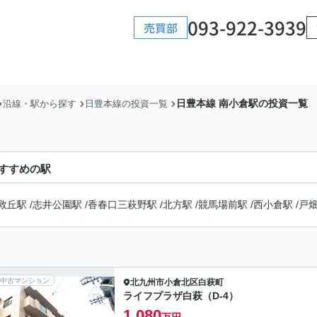
093-922-3939
売買部
日豊本線 南小倉駅の投資一覧
沿線・駅から探す
日豊本線の投資一覧
すすめの駅
救丘駅
/
志井公園駅
/
香春口三萩野駅
/
北方駅
/
競馬場前駅
/
西小倉駅
/
戸
中古マンション
北九州市小倉北区
白萩町
ライフプラザ白萩（D-4）
1,080