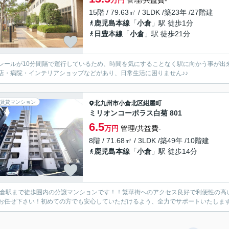
万円
管理/共益費-
15階 / 79.63㎡ / 3LDK /築23年 /27階建
鹿児島本線
「
小倉
」駅 徒歩1分
日豊本線
「
小倉
」駅 徒歩21分
レールが10分間隔で運行しているため、時間を気にすることなく駅に向かう事が出
店・病院・インテリアショップなどがあり、日常生活に困りません♪♪
賃貸マンション
北九州市小倉北区
紺屋町
ミリオンコーポラス白菊 801
6.5
万円
管理/共益費-
8階 / 71.68㎡ / 3LDK /築49年 /10階建
鹿児島本線
「
小倉
」駅 徒歩14分
小倉駅まで徒歩圏内の分譲マンションです！！繁華街へのアクセス良好で利便性の高
お任せ下さい！初めての方でも安心していただけるよう、全力でサポートいたしま