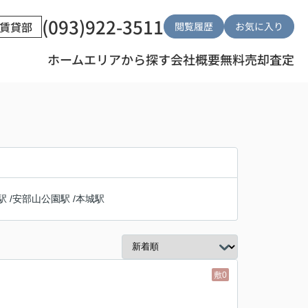
(093)922-3511
賃貸部
閲覧履歴
お気に入り
ホーム
エリアから探す
会社概要
無料売却査定
駅
/
安部山公園駅
/
本城駅
敷0