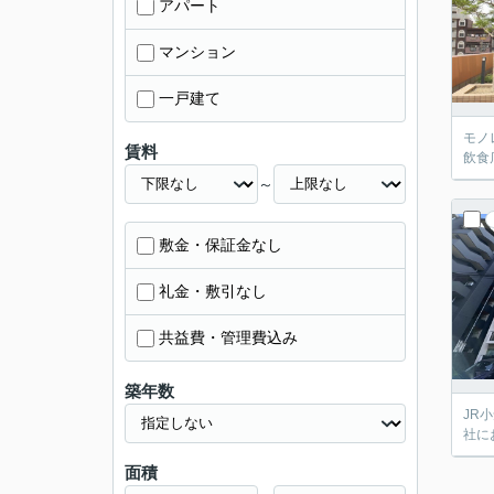
アパート
マンション
一戸建て
モノ
賃料
飲食
～
敷金・保証金なし
礼金・敷引なし
共益費・管理費込み
築年数
JR
社に
面積