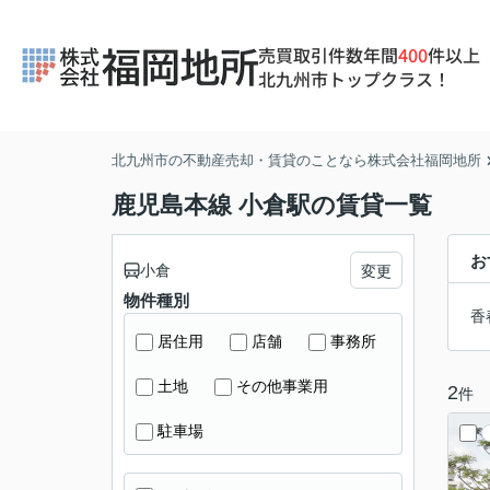
売買取引件数年間
400
件以上
北九州市トップクラス！
北九州市の不動産売却・賃貸のことなら株式会社福岡地所
鹿児島本線 小倉駅の賃貸一覧
お
小倉
変更
物件種別
香
居住用
店舗
事務所
土地
その他事業用
2
件
駐車場