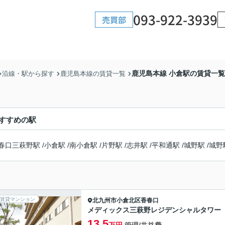
093-922-3939
売買部
鹿児島本線 小倉駅の賃貸一覧
沿線・駅から探す
鹿児島本線の賃貸一覧
すすめの駅
春口三萩野駅
/
小倉駅
/
南小倉駅
/
片野駅
/
志井駅
/
平和通駅
/
城野駅
/
城野
賃貸マンション
北九州市小倉北区
香春口
メディックス三萩野レジデンシャルタワー
13.5