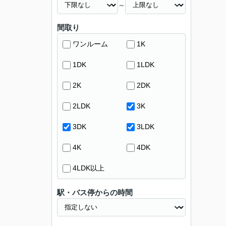
～
間取り
ワンルーム
1K
1DK
1LDK
2K
2DK
2LDK
3K
3DK
3LDK
4K
4DK
4LDK以上
駅・バス停からの時間