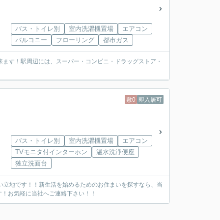
バス・トイレ別
室内洗濯機置場
エアコン
バルコニー
フローリング
都市ガス
来ます！駅周辺には、スーパー・コンビニ・ドラッグストア・
敷0
即入居可
バス・トイレ別
室内洗濯機置場
エアコン
TVモニタ付インターホン
温水洗浄便座
独立洗面台
い立地です！！新生活を始めるためのお住まいを探すなら、当
す！お気軽に当社へご連絡下さい！！