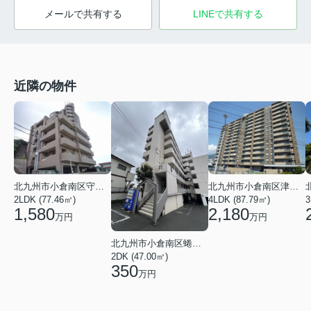
メールで共有する
LINEで共有する
近隣の物件
北九州市小倉南区守恒３丁目
北九州市小倉南区津田新町１丁目
2LDK (77.46㎡)
4LDK (87.79㎡)
3
1,580
2,180
万円
万円
北九州市小倉南区蜷田若園１丁目
2DK (47.00㎡)
350
万円