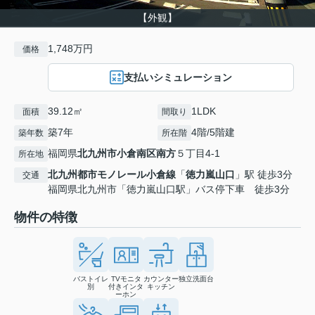
【外観】
1,748万円
価格
支払いシミュレーション
39.12㎡
1LDK
面積
間取り
築7年
4階/5階建
築年数
所在階
福岡県
北九州市小倉南区
南方
５丁目4-1
所在地
北九州都市モノレール小倉線
「
徳力嵐山口
」駅 徒歩3分
交通
福岡県北九州市「徳力嵐山口駅」バス停下車 徒歩3分
物件の特徴
バストイレ
TVモニタ
カウンター
独立洗面台
別
付きインタ
キッチン
ーホン