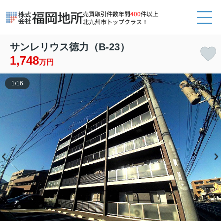
売買取引件数年間
400
件以上
北九州市トップクラス！
サンレリウス徳力（B-23）
1,748
万円
1
/
16