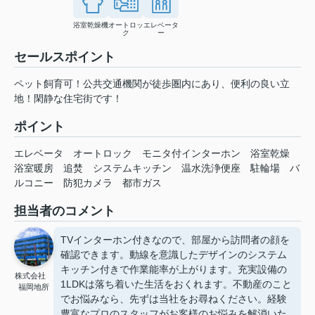
浴室乾燥機
オートロッ
エレベータ
ク
ー
セールスポイント
ペット飼育可！公共交通機関が徒歩圏内にあり、便利の良い立
地！閑静な住宅街です！
ポイント
エレベータ
オートロック
モニタ付インターホン
浴室乾燥
浴室暖房
追焚
システムキッチン
温水洗浄便座
駐輪場
バ
ルコニー
防犯カメラ
都市ガス
担当者のコメント
TVインターホン付きなので、部屋から訪問者の顔を
確認できます。動線を意識したデザインのシステム
キッチン付きで作業能率が上がります。充実設備の
株式会社
1LDKは落ち着いた生活をおくれます。不動産のこと
福岡地所
でお悩みなら、先ずは当社をお尋ねください。経験
豊富なプロのスタッフがお客様のお悩みを解消いた