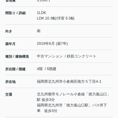
5,280円
管理費
1LDK
間取り / 詳細
LDK 10.3帖
/
洋室 5.5帖
南
向き
2019年6月 (築7年)
築年月
中古マンション / 鉄筋コンクリート
種別 / 建物構造
4階 / 5階建
所在階 / 階建
福岡県
北九州市小倉南区
南方
５丁目4-1
所在地
北九州都市モノレール小倉線
「
徳力嵐山口
」
交通
駅 徒歩3分
福岡県北九州市「徳力嵐山口駅」バス停下
車 徒歩3分