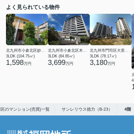
よく見られている物件
北九州市小倉北区妙見町
北九州市小倉北区木町４丁目
北九州市門司区大里本町３丁目
3LDK (104.75㎡)
3LDK (84.85㎡)
3LDK (78.17㎡)
1,598
3,699
3,180
万円
万円
万円
4
区のマンション(売買)一覧
サンレリウス徳力（B-23）
4階