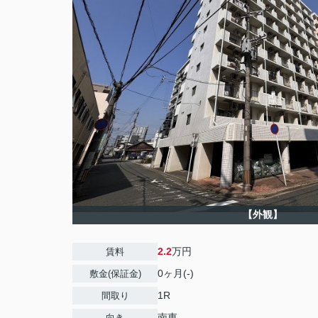
【外観】
2.2
万円
賃料
0ヶ月(-)
敷金(保証金)
1R
間取り
南東
向き