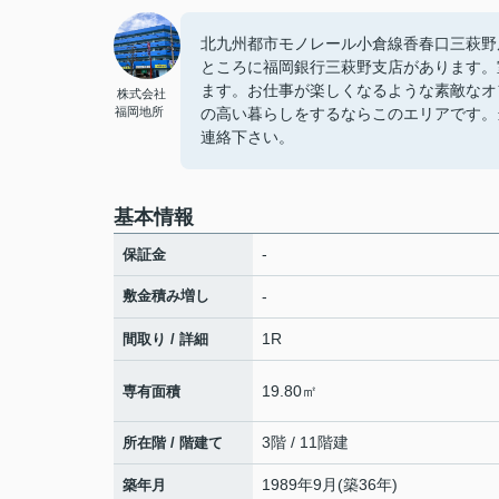
北九州都市モノレール小倉線香春口三萩野
ところに福岡銀行三萩野支店があります。
ます。お仕事が楽しくなるような素敵なオ
株式会社
福岡地所
の高い暮らしをするならこのエリアです。
連絡下さい。
基本情報
-
保証金
敷金積み増し
-
1R
間取り / 詳細
19.80㎡
専有面積
3階 / 11階建
所在階 / 階建て
1989年9月(築36年)
築年月