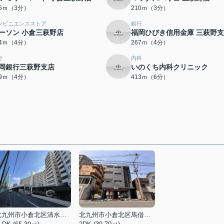
05ｍ（3分）
210ｍ（3分）
ンビニエンスストア
銀行
ーソン 小倉三萩野店
福岡ひびき信用金庫 三萩野
54ｍ（4分）
267ｍ（4分）
行
内科
岡銀行三萩野支店
いのくち内科クリニック
09ｍ（4分）
413ｍ（6分）
北九州市小倉北区清水３丁目
北九州市小倉北区馬借１丁目