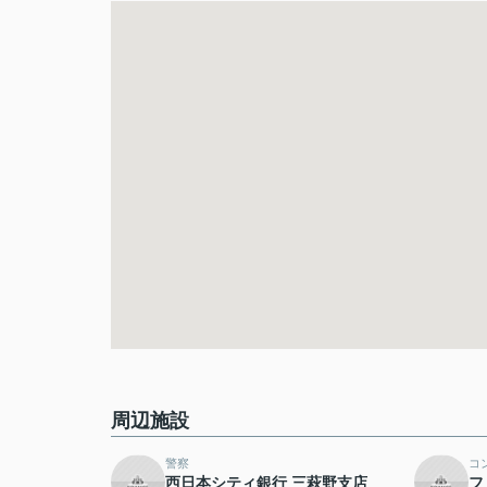
周辺施設
警察
コ
西日本シティ銀行 三萩野支店
フ