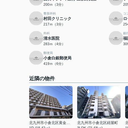
200ｍ（3分）
2
整形外科
コ
村田クリニック
ロ
217ｍ（3分）
2
外科
銀
清水医院
福
283ｍ（4分）
3
郵便局
小倉白銀郵便局
419ｍ（6分）
近隣の物件
北九州市小倉北区黄金１丁目
北九州市小倉北区紺屋町