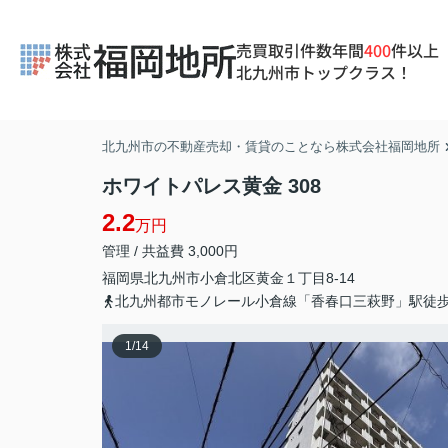
売買取引件数年間
400
件以上
北九州市トップクラス！
北九州市の不動産売却・賃貸のことなら株式会社福岡地所
ホワイトパレス黄金 308
2.2
万円
管理 / 共益費 3,000円
福岡県
北九州市小倉北区
黄金
１丁目8-14
北九州都市モノレール小倉線「香春口三萩野」駅徒歩
1
/
14