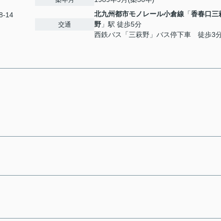
北九州都市モノレール小倉線
「
香春口三
-14
野
」駅 徒歩5分
交通
西鉄バス「三萩野」バス停下車 徒歩3