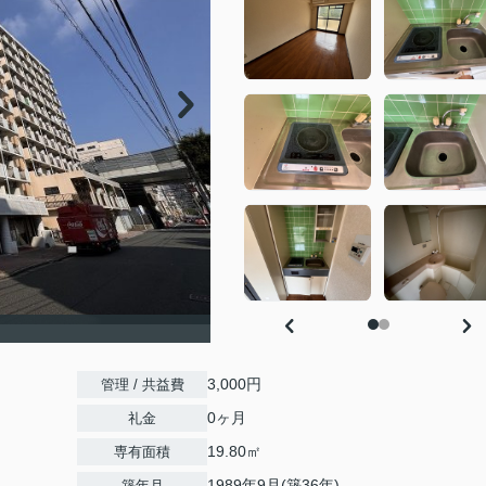
3,000円
管理 / 共益費
0ヶ月
礼金
19.80㎡
専有面積
1989年9月(築36年)
築年月