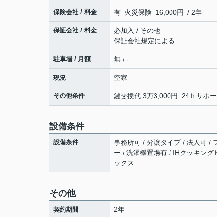
保険会社 / 料金
有 火災保険 16,000円 / 2年
保証会社 / 料金
必加入 / その他
保証会社規定による
駐車場 / 月額
無 / -
空家
現況
その他条件
鍵交換代:3万3,000円 24ｈサポー
設備条件
設備条件
事務所可 / 分譲タイプ / 法人可 /
ー / 洗濯機置場有 / IHクッキング
ックス
その他
2年
契約期間