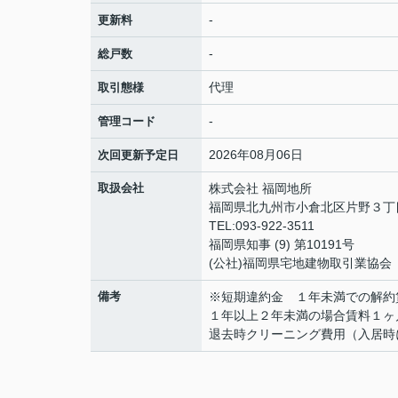
-
更新料
-
総戸数
代理
取引態様
-
管理コード
2026年08月06日
次回更新予定日
取扱会社
株式会社 福岡地所
福岡県北九州市小倉北区片野３丁目
TEL:093-922-3511
福岡県知事 (9) 第10191号
(公社)福岡県宅地建物取引業協会
備考
※短期違約金 １年未満での解約
１年以上２年未満の場合賃料１ヶ
退去時クリーニング費用（入居時に