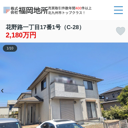
売買取引件数年間
400
件以上
北九州市トップクラス！
花野路一丁目17番1号（C-28）
2,180万円
1
/
10