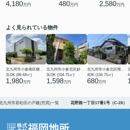
480
4,180
2,580
万円
万円
万円
よく見られている物件
北九州市小倉南区横代東町２丁目
北九州市小倉北区妙見町
北九州市小倉北区熊谷４丁目
3LDK (96.68㎡)
3LDK (104.75㎡)
4DK (104.75㎡)
4
1,980
1,598
680
万円
万円
万円
北九州市若松区の戸建(売買)一覧
花野路一丁目17番1号（C-28）