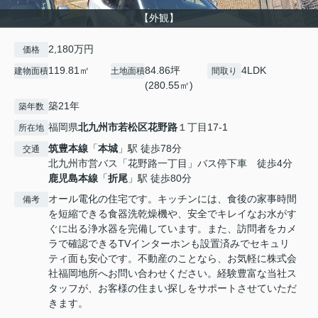
【外観】
2,180万円
価格
119.81㎡
84.86坪
4LDK
建物面積
土地面積
間取り
(280.55㎡)
築21年
築年数
福岡県
北九州市若松区
花野路
１丁目17-1
所在地
筑豊本線
「
本城
」駅 徒歩78分
交通
北九州市営バス「花野路一丁目」バス停下車 徒歩4分
鹿児島本線
「
折尾
」駅 徒歩80分
オール電化の住宅です。キッチンには、食後の家事時間
備考
を短縮できる食器洗乾燥機や、安全でキレイなお水がす
ぐに出る浄水器を完備しています。また、訪問者をカメ
ラで確認できるTVインターホンも設置済みでセキュリ
ティ面も安心です。不動産のことなら、お気軽に株式会
社福岡地所へお問い合わせください。経験豊富な当社ス
タッフが、お客様の住まい探しをサポートさせていただ
きます。