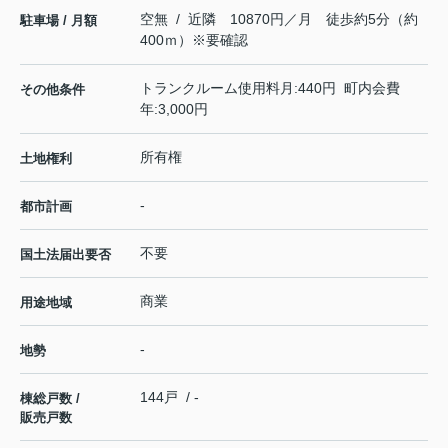
空無 / 近隣 10870円／月 徒歩約5分（約
駐車場 / 月額
400ｍ）※要確認
トランクルーム使用料月:440円 町内会費
その他条件
年:3,000円
所有権
土地権利
-
都市計画
不要
国土法届出要否
商業
用途地域
-
地勢
144戸 / -
棟総戸数 /
販売戸数