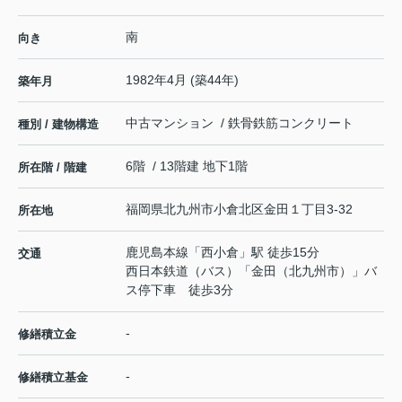
南
向き
1982年4月 (築44年)
築年月
中古マンション / 鉄骨鉄筋コンクリート
種別 / 建物構造
6階 / 13階建 地下1階
所在階 / 階建
福岡県
北九州市小倉北区
金田
１丁目3-32
所在地
鹿児島本線
「
西小倉
」駅 徒歩15分
交通
西日本鉄道（バス）「金田（北九州市）」バ
ス停下車 徒歩3分
-
修繕積立金
-
修繕積立基金