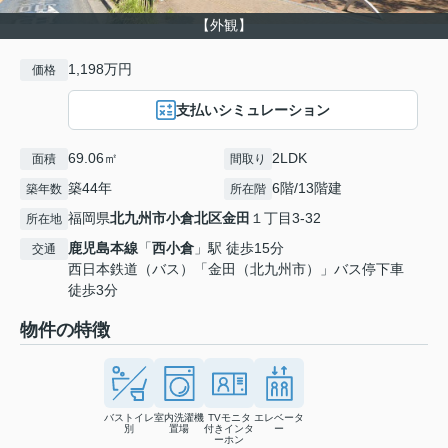
【外観】
1,198万円
価格
支払いシミュレーション
69.06㎡
2LDK
面積
間取り
築44年
6階/13階建
築年数
所在階
福岡県
北九州市小倉北区
金田
１丁目3-32
所在地
鹿児島本線
「
西小倉
」駅 徒歩15分
交通
西日本鉄道（バス）「金田（北九州市）」バス停下車
徒歩3分
物件の特徴
バストイレ
室内洗濯機
TVモニタ
エレベータ
別
置場
付きインタ
ー
ーホン