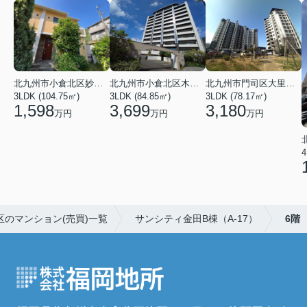
北九州市小倉北区妙見町
北九州市小倉北区木町４丁目
北九州市門司区大里本町３丁目
3LDK (104.75㎡)
3LDK (84.85㎡)
3LDK (78.17㎡)
1,598
3,699
3,180
万円
万円
万円
4
のマンション(売買)一覧
サンシティ金田B棟（A-17）
6階