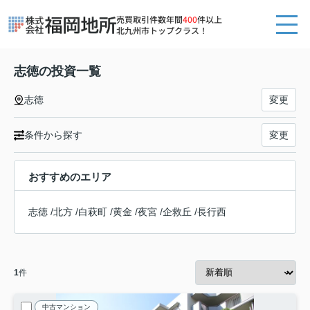
売買取引件数年間
400
件以上
北九州市トップクラス！
志徳の投資一覧
志徳
変更
条件から探す
変更
おすすめのエリア
志徳
/
北方
/
白萩町
/
黄金
/
夜宮
/
企救丘
/
長行西
1
件
中古マンション