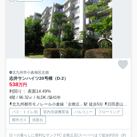
北九州市小倉南区志徳
志井サンハイツ20号棟（D-2）
538
万円
利回り： 表面14.49%
4階 / 96.32㎡ / 4LDK /築41年
北九州都市モノレール小倉線「企救丘」駅 徒歩5分
日田彦山線「志井公園」駅 徒歩9分
バス・トイレ別
室内洗濯機置場
バルコニー
フローリング
都市ガス
洗面台
日々の暮らしに便利なサンクFC 企救丘店(スーパー)まで徒歩約5分（約