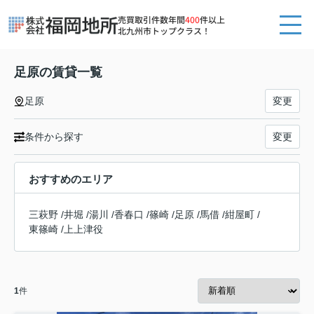
売買取引件数年間
400
件以上
北九州市トップクラス！
足原の賃貸一覧
足原
変更
条件から探す
変更
おすすめのエリア
三萩野
/
井堀
/
湯川
/
香春口
/
篠崎
/
足原
/
馬借
/
紺屋町
/
東篠崎
/
上上津役
1
件