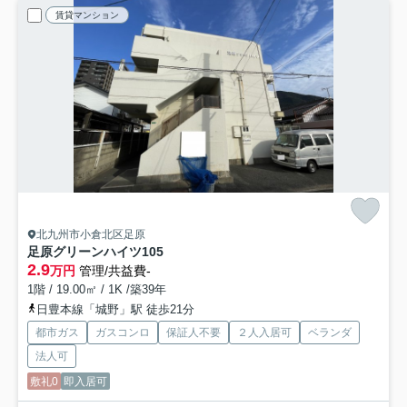
賃貸マンション
北九州市小倉北区足原
足原グリーンハイツ
105
2.9
万円
管理/共益費-
1階 / 19.00㎡ / 1K /築39年
日豊本線「城野」駅 徒歩21分
都市ガス
ガスコンロ
保証人不要
２人入居可
ベランダ
法人可
敷礼0
即入居可