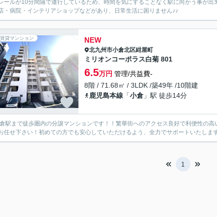
レールが10分間隔で運行しているため、時間を気にすることなく駅に向かう事が出
店・病院・インテリアショップなどがあり、日常生活に困りません♪♪
賃貸マンション
NEW
北九州市小倉北区
紺屋町
ミリオンコーポラス白菊 801
6.5
万円
管理/共益費-
8階 / 71.68㎡ / 3LDK /築49年 /10階建
鹿児島本線
「
小倉
」駅 徒歩14分
小倉駅まで徒歩圏内の分譲マンションです！！繁華街へのアクセス良好で利便性の高
お任せ下さい！初めての方でも安心していただけるよう、全力でサポートいたしま
1