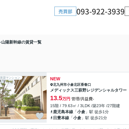
093-922-3939
売買部
山陽新幹線の賃貸一覧
賃貸マンション
NEW
北九州市小倉北区
香春口
メディックス三萩野レジデンシャルタワー
13.5
万円
管理/共益費-
15階 / 79.63㎡ / 3LDK /築23年 /27階建
鹿児島本線
「
小倉
」駅 徒歩1分
日豊本線
「
小倉
」駅 徒歩21分