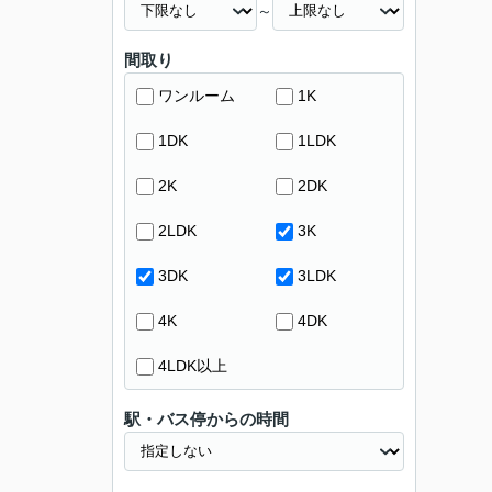
～
間取り
ワンルーム
1K
1DK
1LDK
2K
2DK
2LDK
3K
3DK
3LDK
4K
4DK
4LDK以上
駅・バス停からの時間