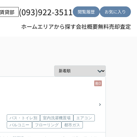
(093)922-3511
賃貸部
閲覧履歴
お気に入り
ホーム
エリアから探す
会社概要
無料売却査定
敷0
バス・トイレ別
室内洗濯機置場
エアコン
バルコニー
フローリング
都市ガス