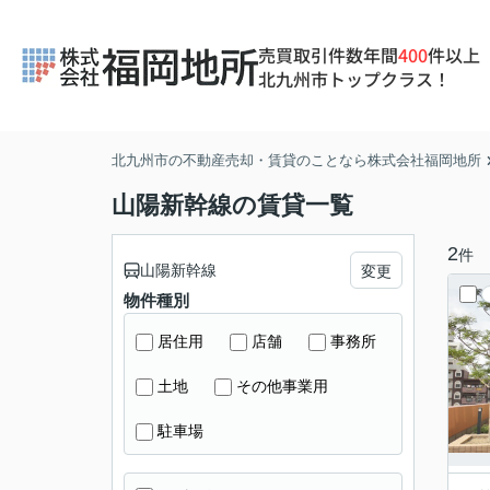
売買取引件数年間
400
件以上
北九州市トップクラス！
北九州市の不動産売却・賃貸のことなら株式会社福岡地所
山陽新幹線の賃貸一覧
2
件
山陽新幹線
変更
物件種別
居住用
店舗
事務所
土地
その他事業用
駐車場