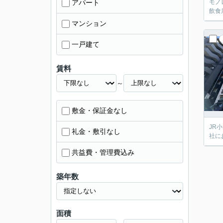
アパート
モノ
飲食
マンション
一戸建て
賃料
～
敷金・保証金なし
JR
礼金・敷引なし
社に
共益費・管理費込み
築年数
面積