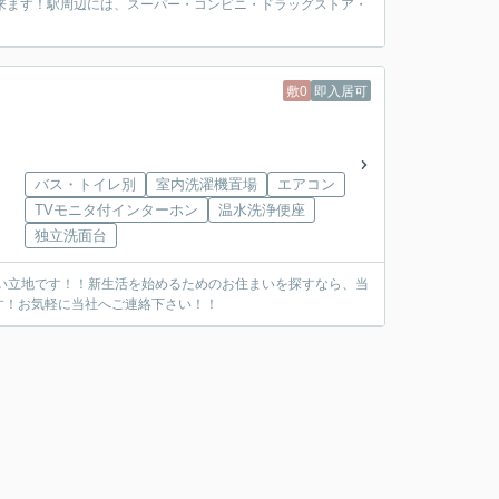
来ます！駅周辺には、スーパー・コンビニ・ドラッグストア・
敷0
即入居可
バス・トイレ別
室内洗濯機置場
エアコン
TVモニタ付インターホン
温水洗浄便座
独立洗面台
い立地です！！新生活を始めるためのお住まいを探すなら、当
す！お気軽に当社へご連絡下さい！！