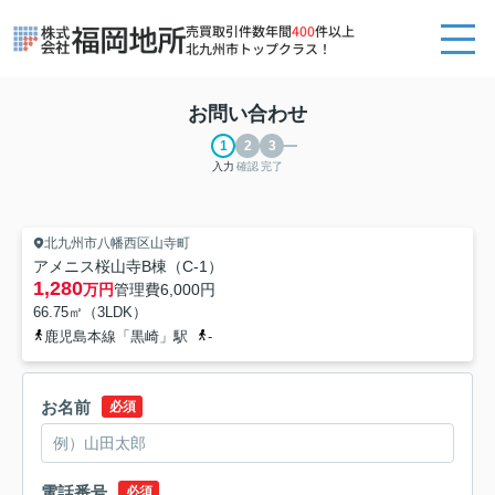
売買取引件数年間
400
件以上
北九州市トップクラス！
お問い合わせ
入力
確認
完了
北九州市八幡西区山寺町
アメニス桜山寺B棟（C-1）
1,280
万円
管理費
6,000円
66.75㎡（3LDK）
鹿児島本線「黒崎」駅
-
お名前
必須
電話番号
必須