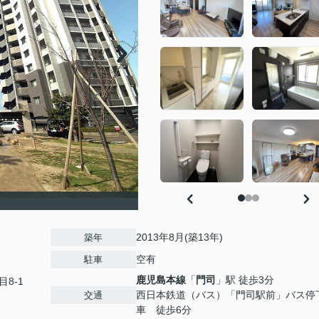
2013年8月(築13年)
築年
空有
駐車
鹿児島本線
「
門司
」駅 徒歩3分
目8-1
西日本鉄道（バス）「門司駅前」バス停
交通
車 徒歩6分