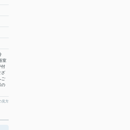
分
浴室
が付
ござ
へご
様の
の見方