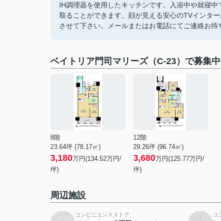
IH調理器を使用したキッチンです。入浴中や就寝
取ることができます。顔が見える安心のTVインター
させて下さい。メールまたはお電話にてご連絡お待
ベイトリア門司マリーズ（C-23）で募集
8階
12階
23.64坪 (78.17㎡)
29.26坪 (96.74㎡)
3,180
3,680
万円(134.52万円/
万円(125.77万円/
坪)
坪)
周辺施設
コンビニエンスストア
コ