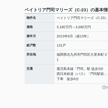
ベイトリア門司マリーズ（C-23）の基本
物件名
ベイトリア門司マリーズ（C-23）
価格
3,180万円～3,680万円
築年月
2013年8月（築13年）
総戸数
131戸
所在地
福岡県
北九州市門司区
大里本町
３
1
交通
鹿児島本線
「
門司
」駅 徒歩3分
西日本鉄道（バス）「門司駅前」
下車 徒歩6分