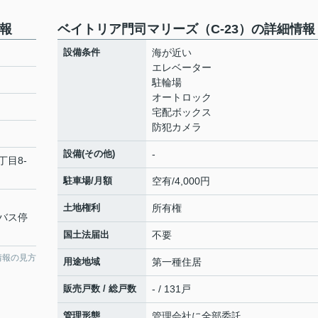
情報
ベイトリア門司マリーズ（C-23）の詳細情報
設備条件
海が近い
エレベーター
駐輪場
オートロック
宅配ボックス
防犯カメラ
設備(その他)
-
丁目8-
駐車場/月額
空有/4,000円
土地権利
所有権
バス停
国土法届出
不要
情報の見方
用途地域
第一種住居
販売戸数 / 総戸数
- / 131戸
管理形態
管理会社に全部委託