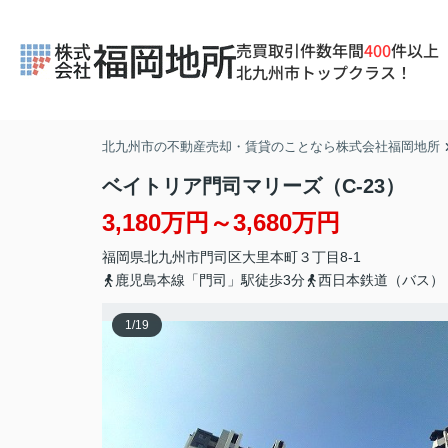
売買取引件数年間
400
件以上
北九州市トップクラス！
北九州市の不動産売却・賃貸のことなら株式会社福岡地所
ベイトリア門司マリーズ（C-23）
3,180万円～3,680万円
福岡県
北九州市門司区
大里本町
３丁目8-1
鹿児島本線「門司」駅徒歩3分
西日本鉄道（バス）
1
/
19