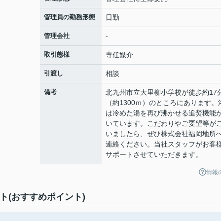
管理員の勤務形態
日勤
管理会社
-
取引態様
専任媒介
引渡し
相談
備考
北九州市立大里柳小学校が徒歩約17
（約1300ｍ）のところにあります。
は冷めた湯を再び沸かせる追焚機能
いています。こだわりやご要望等が
いましたら、ぜひ株式会社福岡地所
連絡ください。当社スタッフがお客
サポートさせていただきます。
情報
ト(おすすめポイント)