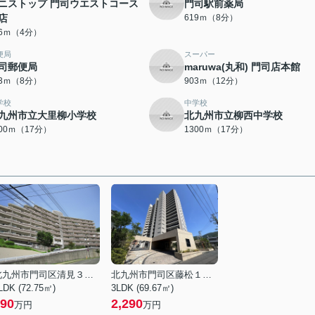
ニストップ 門司ウエストコース
門司駅前薬局
店
619ｍ（8分）
66ｍ（4分）
便局
スーパー
司郵便局
maruwa(丸和) 門司店本館
23ｍ（8分）
903ｍ（12分）
学校
中学校
九州市立大里柳小学校
北九州市立柳西中学校
300ｍ（17分）
1300ｍ（17分）
北九州市門司区清見３丁目
北九州市門司区藤松１丁目
LDK (72.75㎡)
3LDK (69.67㎡)
90
2,290
万円
万円