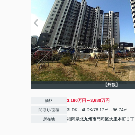
【外観】
3,180万円～3,680万円
価格
3LDK～4LDK/78.17㎡～96.74㎡
間取り/面積
福岡県
北九州市門司区
大里本町
３丁
所在地