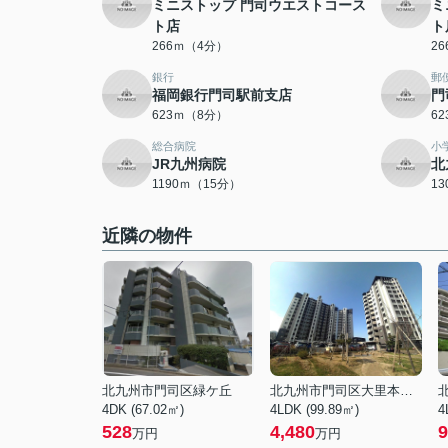
ミニストップ 門司ウエストコース
ミ
ト店
ト
266ｍ（4分）
2
銀行
郵
福岡銀行門司駅前支店
門
623ｍ（8分）
6
総合病院
小
JR九州病院
北
1190ｍ（15分）
1
近隣の物件
北九州市門司区緑ケ丘
北九州市門司区大里本町３丁目
4DK (67.02㎡)
4LDK (99.89㎡)
4
528
4,480
9
万円
万円