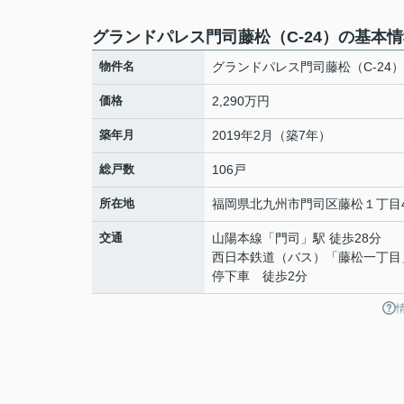
グランドパレス門司藤松（C-24）の基本
物件名
グランドパレス門司藤松（C-24）
価格
2,290万円
築年月
2019年2月（築7年）
総戸数
106戸
所在地
福岡県
北九州市門司区
藤松
１丁目4
交通
山陽本線
「
門司
」駅 徒歩28分
西日本鉄道（バス）「藤松一丁目
停下車 徒歩2分