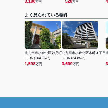
3,180
528
4
万円
万円
よく見られている物件
北九州市小倉北区妙見町
北九州市小倉北区木町４丁目
3LDK (104.75㎡)
3LDK (84.85㎡)
3
1,598
3,699
3
万円
万円