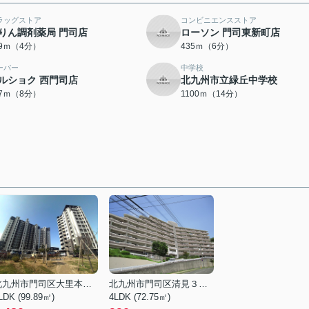
ラッグストア
コンビニエンスストア
りん調剤薬局 門司店
ローソン 門司東新町店
99ｍ（4分）
435ｍ（6分）
ーパー
中学校
ルショク 西門司店
北九州市立緑丘中学校
07ｍ（8分）
1100ｍ（14分）
北九州市門司区大里本町３丁目
北九州市門司区清見３丁目
LDK (99.89㎡)
4LDK (72.75㎡)