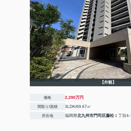
【外観】
2,290万円
価格
3LDK/69.67㎡
間取り/面積
福岡県
北九州市門司区
藤松
１丁目4-
所在地