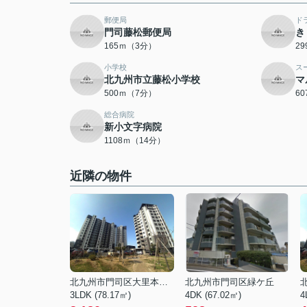
郵便局
ド
門司藤松郵便局
き
165ｍ（3分）
2
小学校
ス
北九州市立藤松小学校
マ
500ｍ（7分）
6
総合病院
新小文字病院
1108ｍ（14分）
近隣の物件
北九州市門司区大里本町３丁目
北九州市門司区緑ケ丘
3LDK (78.17㎡)
4DK (67.02㎡)
4