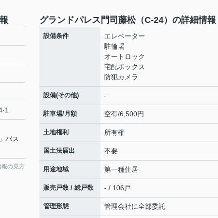
情報
グランドパレス門司藤松（C-24）の詳細情報
設備条件
エレベーター
駐輪場
オートロック
宅配ボックス
防犯カメラ
設備(その他)
-
-1
駐車場/月額
空有/6,500円
土地権利
所有権
」バス
国土法届出
不要
情報の見方
用途地域
第一種住居
販売戸数 / 総戸数
- / 106戸
管理形態
管理会社に全部委託