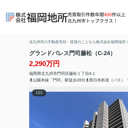
売買取引件数年間
400
件以上
北九州市トップクラス！
北九州市の不動産売却・賃貸のことなら株式会社福岡地所
グランドパレス門司藤松（C-24）
2,290万円
福岡県
北九州市門司区
藤松
１丁目4-1
山陽本線「門司」駅徒歩28分
西日本鉄道（バス）
1
/
22