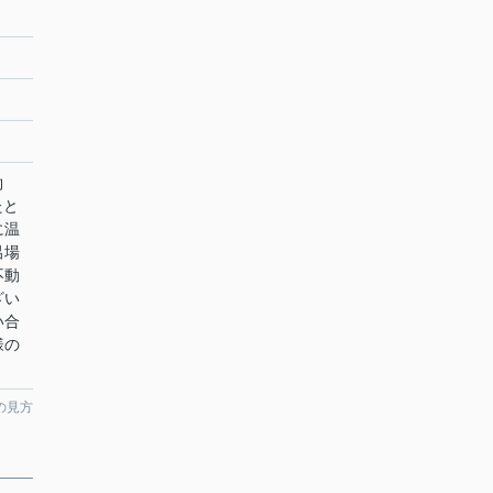
約
たと
に温
呂場
不動
ざい
い合
様の
の見方