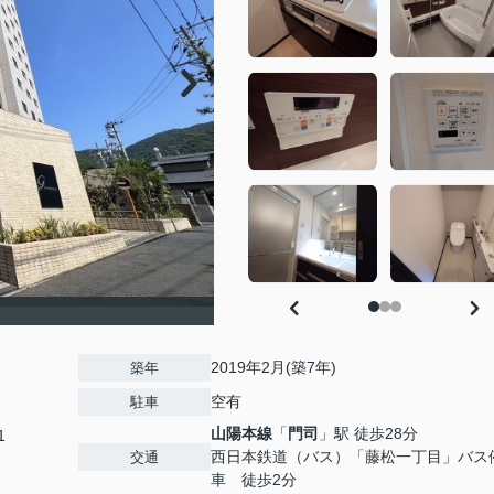
2019年2月(築7年)
築年
空有
駐車
山陽本線
「
門司
」駅 徒歩28分
1
西日本鉄道（バス）「藤松一丁目」バス
交通
車 徒歩2分