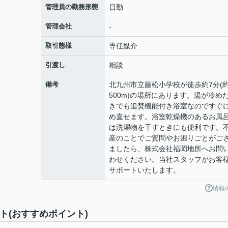
管理員の勤務形態
日勤
管理会社
-
取引態様
専任媒介
引渡し
相談
備考
北九州市立藤松小学校が徒歩約7分(
500m)の場所にあります。湯が冷め
きでも追焚機能付き浴室なのですぐ
め直せます。浴室乾燥機のあるお風
は洗濯物を干すときにも便利です。
産のことでご質問やお困りごとがご
ましたら、株式会社福岡地所へお問
わせください。当社スタッフがお客
サポートいたします。
情報
ト(おすすめポイント)