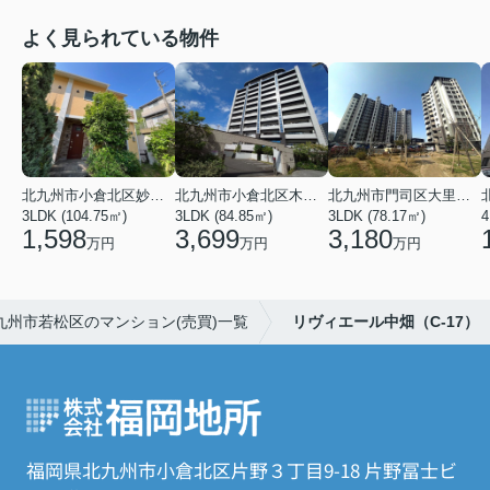
よく見られている物件
北九州市小倉北区妙見町
北九州市小倉北区木町４丁目
北九州市門司区大里本町３丁目
3LDK (104.75㎡)
3LDK (84.85㎡)
3LDK (78.17㎡)
4
1,598
3,699
3,180
万円
万円
万円
九州市若松区のマンション(売買)一覧
リヴィエール中畑（C-17）
福岡県北九州市小倉北区片野３丁目9-18 片野冨士ビ