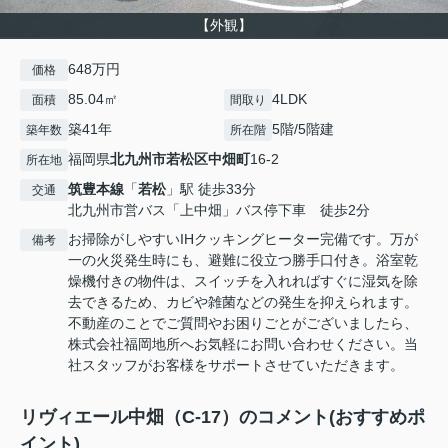
【外観】
648万円
価格
85.04㎡
4LDK
面積
間取り
築41年
5階/5階建
築年数
所在階
福岡県
北九州市若松区
中畑町
16-2
所在地
筑豊本線
「
若松
」駅 徒歩33分
交通
北九州市営バス「上中畑」バス停下車 徒歩2分
お掃除がしやすいIHクッキングヒーター完備です。万が
備考
一の火災発生時にも、避難に役立つ勝手口付き。浴室乾
燥機付きの物件は、スイッチを入れればすぐに湿気を除
去できるため、カビや雑菌などの発生を抑えられます。
不動産のことでご質問やお困りごとがございましたら、
株式会社福岡地所へお気軽にお問い合わせください。当
社スタッフがお客様をサポートさせていただきます。
リヴィエール中畑（C-17）のコメント(おすすめポ
イント)