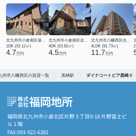
北九州市小倉南区湯川５丁目
北九州市小倉南区志井２丁目
北九州市八幡西区光明１丁目
1DK (33.12㎡)
4DK (53.82㎡)
4LDK (91.73㎡)
2
4.7
4.5
11.7
万円
万円
万円
九州市八幡西区の賃貸一覧
黒崎駅
ダイナコートピア黒崎Ⅱ
福岡県北九州市小倉北区片野３丁目9-18 片野冨士ビ
ル１階
FAX:093-922-6382