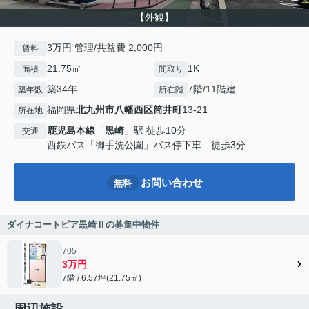
【外観】
3万円 管理/共益費 2,000円
賃料
21.75㎡
1K
面積
間取り
築34年
7階/11階建
築年数
所在階
福岡県
北九州市八幡西区
筒井町
13-21
所在地
鹿児島本線
「
黒崎
」駅 徒歩10分
交通
西鉄バス「御手洗公園」バス停下車 徒歩3分
お問い合わせ
無料
ダイナコートピア黒崎Ⅱの募集中物件
705
3万円
7階 / 6.57坪(21.75㎡)