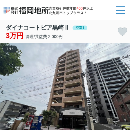
売買取引件数年間
400
件以上
北九州市トップクラス！
ダイナコートピア黒崎Ⅱ
空室1
3万円
管理/共益費 2,000円
1
/
16