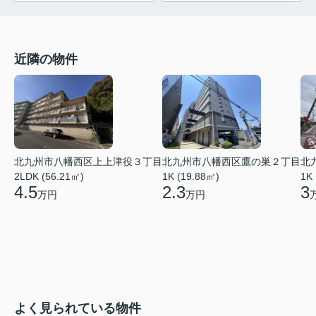
近隣の物件
北九州市八幡西区上上津役３丁目
北九州市八幡西区鷹の巣２丁目
北
2LDK (56.21㎡)
1K (19.88㎡)
1K
4.5
2.3
3
万円
万円
よく見られている物件