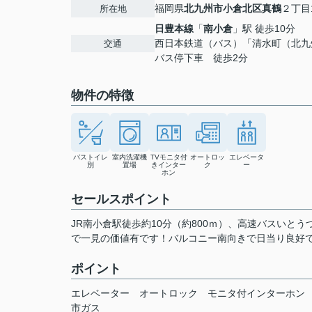
福岡県
北九州市小倉北区
真鶴
２丁目1
所在地
日豊本線
「
南小倉
」駅 徒歩10分
西日本鉄道（バス）「清水町（北九
交通
バス停下車 徒歩2分
物件の特徴
バストイレ
室内洗濯機
TVモニタ付
オートロッ
エレベータ
別
置場
きインター
ク
ー
ホン
セールスポイント
JR南小倉駅徒歩約10分（約800ｍ）、高速バスいと
で一見の価値有です！バルコニー南向きで日当り良好
ポイント
エレベーター
オートロック
モニタ付インターホン
市ガス