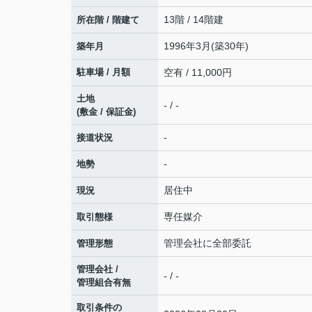
13階 / 14階建
所在階 / 階建て
1996年3月(築30年)
築年月
駐車場 / 月額
空有 / 11,000円
土地
- / -
(敷金 / 保証金)
-
接道状況
-
地勢
居住中
現況
専任媒介
取引態様
管理会社に全部委託
管理形態
管理会社 /
- / -
管理組合有無
取引条件の