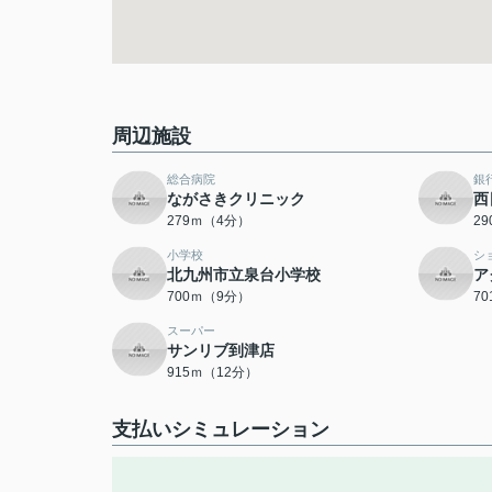
周辺施設
総合病院
銀
ながさきクリニック
西
279ｍ（4分）
2
小学校
シ
北九州市立泉台小学校
ア
700ｍ（9分）
7
スーパー
サンリブ到津店
915ｍ（12分）
支払いシミュレーション