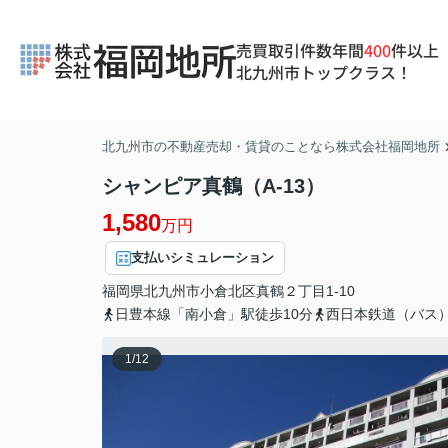
売買取引件数年間
400
件以上
北九州市トップクラス！
北九州市の不動産売却・賃貸のことなら株式会社福岡地所
シャンピア真鶴（A-13）
1,580
万円
支払いシミュレーション
福岡県
北九州市小倉北区
真鶴
２丁目1-10
日豊本線「南小倉」駅徒歩10分
西日本鉄道（バス
1
/
12